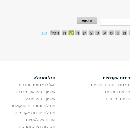
מ
נ
ס
ע
פ
צ
ק
ר
ש
ת
הכל
נקה
חידות אקדמיות
סגל ומנהלה
תי ספר, חוגים ותכניות
סגל לפי חוגים ותכניות
רכזים ומכונים
אלפון - סגל אקדמי בכיר
כניות מיוחדות
אלפון - סגל מנהלי
מנהלת ומזכירות הפקולטה
מנהלת יחידות אקדמיות
ועדות פקולטטיות
מערכות מידע ומחשוב