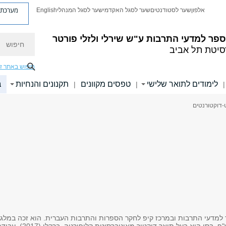
מערכת פ
אלפון
שער לסטודנטים
שער לסגל האקדמי
שער לסגל המנהלי
English
חיפוש
פר למדעי התרבות ע"ש שירלי ולזלי פורטר
סיטת תל אביב
חיפוש באתר ז
לימודים לתואר שלישי
טפסים מקוונים
תקנונים והנחיות
ב
|
|
|
-דוקטורנטים
 למדעי התרבות ובמרכז קיפ לחקר הספרות והתרבות העברית. הוא זכה במלג