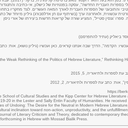
הדקאן לפוסט-דוקטורט במדעי הרוח לשנת תש"פ. בסן הוא בעל תואר דוקטור מאוניברסיטת קליפורניה, ברקלי
י בספרות העברית החדשה", עסקה בפנטזיות של כישלון, אי-כתיבה והתנגדות
יבי והתובעני של הספרות העברית לאורך המאה העשרים. לצד מחקריו בתחו
ית עכשווית, ולאחרונה ערך (בשיתוף עם חן אדלסבורג) גיליון מיוחד של כתב
 ספרו 'גנסין סטייל', המציע שורה של קריאות חדשות ביצירתו של אורי ניסן
וסד ביאליק (עתיד להתפרסם)
the Weak Rethinking of the Politics of Hebrew Literature,” Rethinking H
ת לספרות ולתיאוריה, 5, 2015
, אות: כתב עת לספרות ולתיאוריה, 2, 2012
https://be
the School of Cultural Studies and the Kipp Center for Hebrew Literatu
019-20 in the Lester and Sally Entin Faculty of Humanities. He received 
res of Undoing: The Desire for the Neutral in Modern Hebrew Literature, 
tural inclination toward non-action, unproductivity, and the unfulfillment
Journal of Literary Criticism and Theory, dedicated to contemporary the
 forthcoming in Hebrew with Mossad Bialik Press.
________________________________________________________