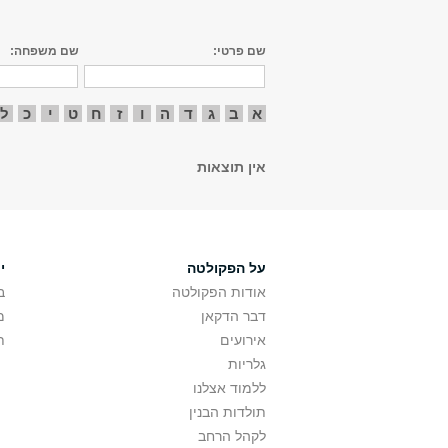
שם פרטי:
שם משפחה:
א
ב
ג
ד
ה
ו
ז
ח
ט
י
כ
ל
אין תוצאות
על הפקולטה
י
אודות הפקולטה
ב
דבר הדקאן
מ
אירועים
ת
גלריות
ללמוד אצלנו
תולדות הבנין
לקהל הרחב