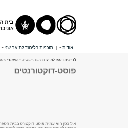
תוכן
תפריט
עליון
ראשי
בית הס
אוניבר
אודות
תוכניות הלימוד לתואר שני
|
הינך נמצא כאן
>
בית הספר למדעי התרבות
>
בוגרים
>
אנשים
> פוסט
פוסט-דוקטורנטים
איל בסן הוא עמית פוסט-דוקטורט בבית הספר