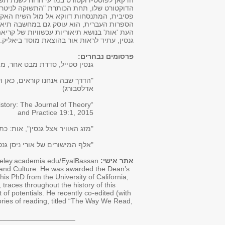
הדוקטורט שלו, תחת הכותרת "התשוקה לניטרל
פסיבית, המתנסחות דווקא אל מול השיח האקט
הספרות העברית, הוא עוסק גם במחשבה תיאורט
העת 'אות' בנושא תיאוריות עכשוויות של קריאה.
גנסין, עתיד לראות אור בהוצאת מוסד ביאליק.
פרסומים נבחרים:
גנסין סטייל, סדרת מבט אחר, מ
אדלסבורג)
istory: The Journal of Theory
and Practice 19:1, 2015
"מזג האוויר אצל גנסין", אות: כתב ע
"אלף המישורים של אורי ניסן גנסין"
אתר אישי:
rkeley.academia.edu/EyalBassan
re and Culture. He was awarded the Dean’s
his PhD from the University of California,
traces throughout the history of this
 of potentials. He recently co-edited (with
ories of reading, titled “The Way We Read,
___________________