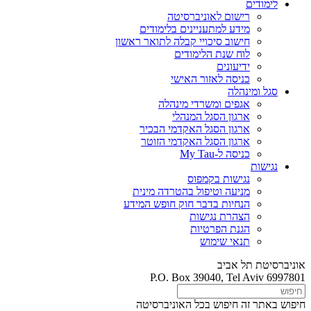
לימודים
רישום לאוניברסיטה
מידע למתעניינים בלימודים
חישוב סיכויי קבלה לתואר ראשון
לוח שנת הלימודים
ידיעונים
כניסה לאזור האישי
סגל ומינהלה
אגפים ומשרדי מינהלה
ארגון הסגל המנהלי
ארגון הסגל האקדמי הבכיר
ארגון הסגל האקדמי הזוטר
כניסה ל-My Tau
נגישות
נגישות בקמפוס
מניעה וטיפול בהטרדה מינית
הנחיות בדבר חוק חופש המידע
הצהרת נגישות
הגנת הפרטיות
תנאי שימוש
אוניברסיטת תל אביב
P.O. Box 39040, Tel Aviv 6997801
חיפוש באתר זה
חיפוש בכל האוניברסיטה