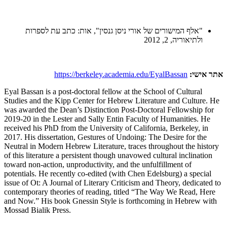
"אלף המישורים של אורי ניסן גנסין", אות: כתב עת לספרות
ולתיאוריה, 2, 2012
אתר אישי:
https://berkeley.academia.edu/EyalBassan
Eyal Bassan is a post-doctoral fellow at the School of Cultural
Studies and the Kipp Center for Hebrew Literature and Culture. He
was awarded the Dean’s Distinction Post-Doctoral Fellowship for
2019-20 in the Lester and Sally Entin Faculty of Humanities. He
received his PhD from the University of California, Berkeley, in
2017. His dissertation, Gestures of Undoing: The Desire for the
Neutral in Modern Hebrew Literature, traces throughout the history
of this literature a persistent though unavowed cultural inclination
toward non-action, unproductivity, and the unfulfillment of
potentials. He recently co-edited (with Chen Edelsburg) a special
issue of Ot: A Journal of Literary Criticism and Theory, dedicated to
contemporary theories of reading, titled “The Way We Read, Here
and Now.” His book Gnessin Style is forthcoming in Hebrew with
Mossad Bialik Press.