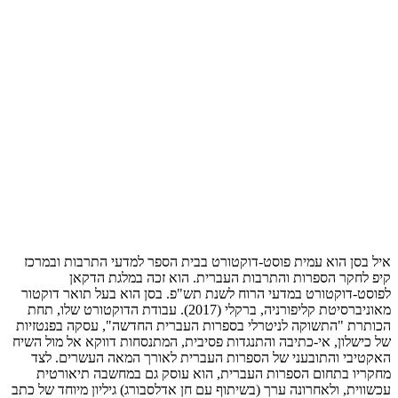
איל בסן הוא עמית פוסט-דוקטורט בבית הספר למדעי התרבות ובמרכז
קיפ לחקר הספרות והתרבות העברית. הוא זכה במלגת הדקאן
לפוסט-דוקטורט במדעי הרוח לשנת תש"פ. בסן הוא בעל תואר דוקטור
מאוניברסיטת קליפורניה, ברקלי (2017). עבודת הדוקטורט שלו, תחת
הכותרת "התשוקה לניטרלי בספרות העברית החדשה", עסקה בפנטזיות
של כישלון, אי-כתיבה והתנגדות פסיבית, המתנסחות דווקא אל מול השיח
האקטיבי והתובעני של הספרות העברית לאורך המאה העשרים. לצד
מחקריו בתחום הספרות העברית, הוא עוסק גם במחשבה תיאורטית
עכשווית, ולאחרונה ערך (בשיתוף עם חן אדלסבורג) גיליון מיוחד של כתב