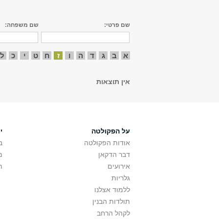
שם פרטי:
שם משפחה:
א
ב
ג
ד
ה
ו
ז
ח
ט
י
כ
ל
אין תוצאות
על הפקולטה
י
אודות הפקולטה
ב
דבר הדקאן
מ
אירועים
ת
גלריות
ללמוד אצלנו
תולדות הבנין
לקהל הרחב