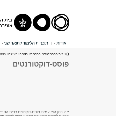
תוכן
תפריט
עליון
ראשי
בית הס
אוניבר
אודות
תוכניות הלימוד לתואר שני
|
הינך נמצא כאן
>
בית הספר למדעי התרבות
>
בוגרים
>
אנשים
> פוסט
פוסט-דוקטורנטים
איל בסן הוא עמית פוסט-דוקטורט בבית הספר