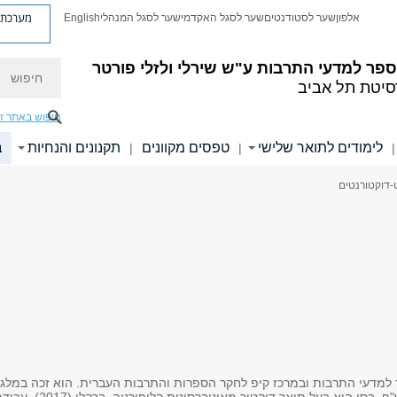
מערכת פ
אלפון
שער לסטודנטים
שער לסגל האקדמי
שער לסגל המנהלי
English
חיפוש
פר למדעי התרבות ע"ש שירלי ולזלי פורטר
סיטת תל אביב
חיפוש באתר ז
לימודים לתואר שלישי
טפסים מקוונים
תקנונים והנחיות
ב
|
|
|
-דוקטורנטים
 למדעי התרבות ובמרכז קיפ לחקר הספרות והתרבות העברית. הוא זכה במלג