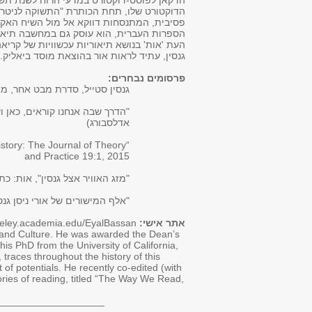
הדוקטורט שלו, תחת הכותרת "התשוקה לניטרל
פסיבית, המתנסחות דווקא אל מול השיח האקט
הספרות העברית, הוא עוסק גם במחשבה תיאורט
העת 'אות' בנושא תיאוריות עכשוויות של קריאה.
גנסין, עתיד לראות אור בהוצאת מוסד ביאליק.
פרסומים נבחרים:
גנסין סטייל, סדרת מבט אחר, מ
אדלסבורג)
istory: The Journal of Theory
and Practice 19:1, 2015
"מזג האוויר אצל גנסין", אות: כתב ע
"אלף המישורים של אורי ניסן גנסין"
אתר אישי:
rkeley.academia.edu/EyalBassan
re and Culture. He was awarded the Dean’s
his PhD from the University of California,
traces throughout the history of this
 of potentials. He recently co-edited (with
ories of reading, titled “The Way We Read,
___________________