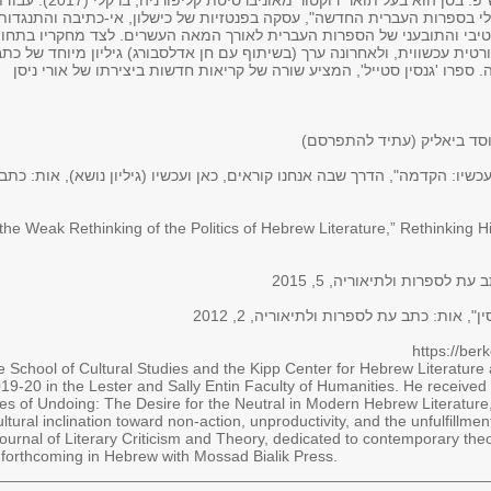
הדקאן לפוסט-דוקטורט במדעי הרוח לשנת תש"פ. בסן הוא בעל תואר דוקטור מאוניברסיטת קליפורניה, ברקלי
י בספרות העברית החדשה", עסקה בפנטזיות של כישלון, אי-כתיבה והתנגדות
יבי והתובעני של הספרות העברית לאורך המאה העשרים. לצד מחקריו בתחו
ית עכשווית, ולאחרונה ערך (בשיתוף עם חן אדלסבורג) גיליון מיוחד של כתב
 ספרו 'גנסין סטייל', המציע שורה של קריאות חדשות ביצירתו של אורי ניסן
וסד ביאליק (עתיד להתפרסם)
the Weak Rethinking of the Politics of Hebrew Literature,” Rethinking H
ת לספרות ולתיאוריה, 5, 2015
, אות: כתב עת לספרות ולתיאוריה, 2, 2012
https://be
the School of Cultural Studies and the Kipp Center for Hebrew Literatu
019-20 in the Lester and Sally Entin Faculty of Humanities. He received 
res of Undoing: The Desire for the Neutral in Modern Hebrew Literature, 
tural inclination toward non-action, unproductivity, and the unfulfillment
Journal of Literary Criticism and Theory, dedicated to contemporary the
 forthcoming in Hebrew with Mossad Bialik Press.
________________________________________________________