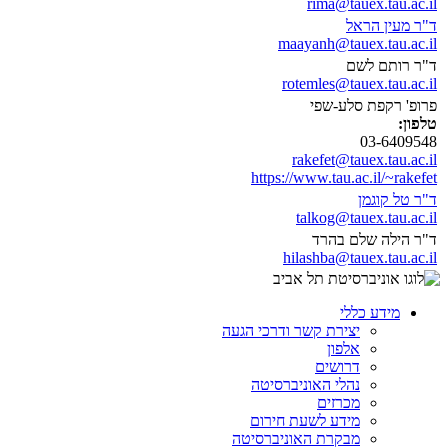
rima@tauex.tau.ac.il
ד"ר מעין הראל
maayanh@tauex.tau.ac.il
ד"ר רותם לשם
rotemles@tauex.tau.ac.il
פרופ' רקפת סלע-שפי
טלפון:
03-6409548
rakefet@tauex.tau.ac.il
https://www.tau.ac.il/~rakefet
ד"ר טל קוגמן
talkog@tauex.tau.ac.il
ד"ר הילה שלם בהרד
hilashba@tauex.tau.ac.il
מידע כללי
יצירת קשר ודרכי הגעה
אלפון
דרושים
נהלי האוניברסיטה
מכרזים
מידע לשעת חירום
מבקרת האוניברסיטה