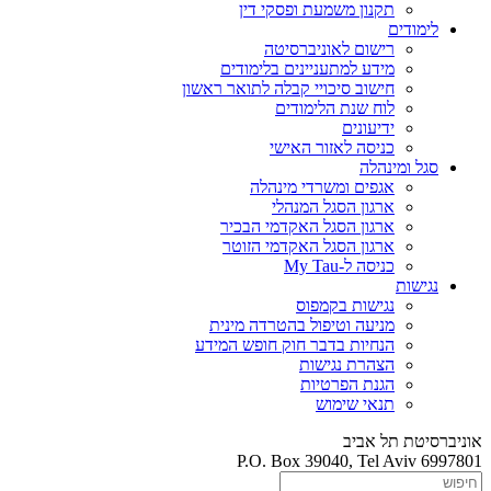
תקנון משמעת ופסקי דין
לימודים
רישום לאוניברסיטה
מידע למתעניינים בלימודים
חישוב סיכויי קבלה לתואר ראשון
לוח שנת הלימודים
ידיעונים
כניסה לאזור האישי
סגל ומינהלה
אגפים ומשרדי מינהלה
ארגון הסגל המנהלי
ארגון הסגל האקדמי הבכיר
ארגון הסגל האקדמי הזוטר
כניסה ל-My Tau
נגישות
נגישות בקמפוס
מניעה וטיפול בהטרדה מינית
הנחיות בדבר חוק חופש המידע
הצהרת נגישות
הגנת הפרטיות
תנאי שימוש
אוניברסיטת תל אביב
P.O. Box 39040, Tel Aviv 6997801