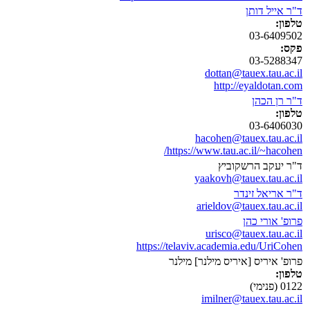
ד"ר אייל דותן
טלפון:
03-6409502
פקס:
03-5288347
dottan@tauex.tau.ac.il
http://eyaldotan.com
ד"ר רן הכהן
טלפון:
03-6406030
hacohen@tauex.tau.ac.il
https://www.tau.ac.il/~hacohen/
ד"ר יעקב הרשקוביץ
yaakovh@tauex.tau.ac.il
ד"ר אריאל זינדר
arieldov@tauex.tau.ac.il
פרופ' אורי כהן
urisco@tauex.tau.ac.il
https://telaviv.academia.edu/UriCohen
פרופ' איריס [איריס מילנר] מילנר
טלפון:
0122 (פנימי)
imilner@tauex.tau.ac.il