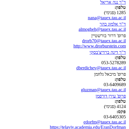
ד"ר ננה אריאל
טלפון:
1285 (פנימי)
nana@tauex.tau.ac.il
ד"ר אלמוג בהר
almogbeh@tauex.tau.ac.il
פרופ' דרור בורשטיין
drorb70@tauex.tau.ac.il
http://www.drorburstein.com
ד"ר דינה ברדיצ'בסקי
טלפון:
053-5278289
dberdichev@tauex.tau.ac.il
פרופ' מיכאל גלוזמן
טלפון:
03-6409689
gluzman@tauex.tau.ac.il
פרופ' עירן דורפמן
טלפון:
4124 (פנימי)
פקס:
03-6405305
edorfm@tauex.tau.ac.il
https://telaviv.academia.edu/EranDorfman