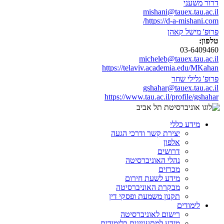
דרור משעני
mishani@tauex.tau.ac.il
https://d-a-mishani.com/
פרופ' מישל קאהן
טלפון:
03-6409460
micheleb@tauex.tau.ac.il
https://telaviv.academia.edu/MKahan
פרופ' גלילי שחר
gshahar@tauex.tau.ac.il
https://www.tau.ac.il/profile/gshahar
מידע כללי
יצירת קשר ודרכי הגעה
אלפון
דרושים
נהלי האוניברסיטה
מכרזים
מידע לשעת חירום
מבקרת האוניברסיטה
תקנון משמעת ופסקי דין
לימודים
רישום לאוניברסיטה
מידע למתעניינים בלימודים