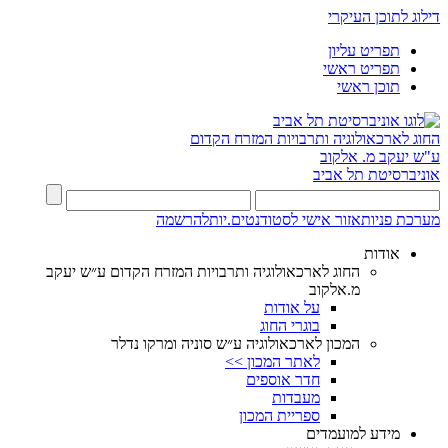
דילוג לתוכן העיקרי
תפריט עליון
תפריט ראשי
תוכן ראשי
החוג לארכאולוגיה ותרבויות המזרח הקדום
ע"ש יעקב מ. אלקוב
אוניברסיטת תל אביב
מערכת פניות
אזור אישי לסטודנטים.יות
להרשמה
אודות
החוג לארכאולוגיה ותרבויות המזרח הקדום ע״ש יעקב
מ.אלקוב
על אודות
בוגרי החוג
המכון לארכאולוגיה ע״ש סוניה ומרקו נדלר
לאתר המכון >>
חדר אוספים
מעבדות
ספריית המכון
מידע למועמדים