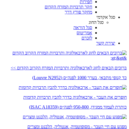
חפירות
חקר תרבויות המזרח הקדום
מחקר פורץ דרך
סגל אקדמי
סגל החוג
סגל הוראה
אמריטוס
לזכרם
יצירת קשר
ברוכים הבאים לחוג לארכאולוגיה ותרבויות המזרח הקרוב הקדום >>
כד קנופי מתבאי, בערך 1000 לפנה״ס (Louvre N2952)
חופרים את העבר - ארכאולוגיה כדרך להבין תרבויות קדומות
כותרת לעמוד ממגידו, 950-800 לפנה״ס (ISAC A18359)
מפגש עם חיי העבר - מסופוטמיה, אנטוליה, הלבנט ומצרים