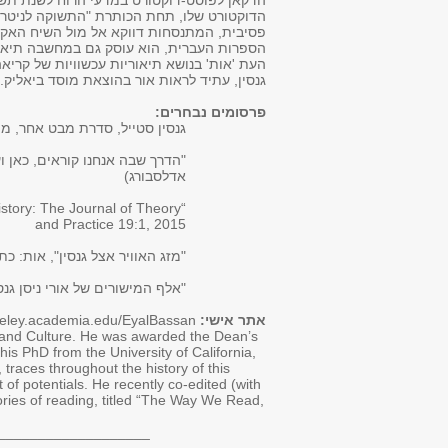
הדוקטורט שלו, תחת הכותרת "התשוקה לניטרל
פסיבית, המתנסחות דווקא אל מול השיח האקט
הספרות העברית, הוא עוסק גם במחשבה תיאורט
העת 'אות' בנושא תיאוריות עכשוויות של קריאה.
גנסין, עתיד לראות אור בהוצאת מוסד ביאליק.
פרסומים נבחרים:
גנסין סטייל, סדרת מבט אחר, מ
אדלסבורג)
istory: The Journal of Theory
and Practice 19:1, 2015
"מזג האוויר אצל גנסין", אות: כתב ע
"אלף המישורים של אורי ניסן גנסין"
אתר אישי:
rkeley.academia.edu/EyalBassan
re and Culture. He was awarded the Dean’s
his PhD from the University of California,
traces throughout the history of this
 of potentials. He recently co-edited (with
ories of reading, titled “The Way We Read,
___________________