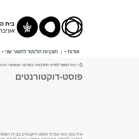
תוכן
תפריט
עליון
ראשי
בית הס
אוניבר
אודות
תוכניות הלימוד לתואר שני
|
הינך נמצא כאן
>
בית הספר למדעי התרבות
>
בוגרים
>
אנשים
> פוסט
פוסט-דוקטורנטים
איל בסן הוא עמית פוסט-דוקטורט בבית הספר