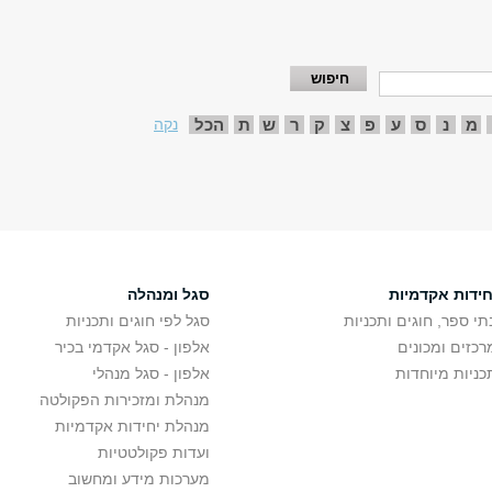
מ
נ
ס
ע
פ
צ
ק
ר
ש
ת
הכל
נקה
חידות אקדמיות
סגל ומנהלה
תי ספר, חוגים ותכניות
סגל לפי חוגים ותכניות
רכזים ומכונים
אלפון - סגל אקדמי בכיר
כניות מיוחדות
אלפון - סגל מנהלי
מנהלת ומזכירות הפקולטה
מנהלת יחידות אקדמיות
ועדות פקולטטיות
מערכות מידע ומחשוב