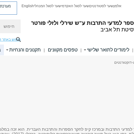
מערכת פ
אלפון
שער לסטודנטים
שער לסגל האקדמי
שער לסגל המנהלי
English
חיפוש
פר למדעי התרבות ע"ש שירלי ולזלי פורטר
סיטת תל אביב
חיפוש באתר ז
לימודים לתואר שלישי
טפסים מקוונים
תקנונים והנחיות
ב
|
|
|
-דוקטורנטים
 למדעי התרבות ובמרכז קיפ לחקר הספרות והתרבות העברית. הוא זכה במלג