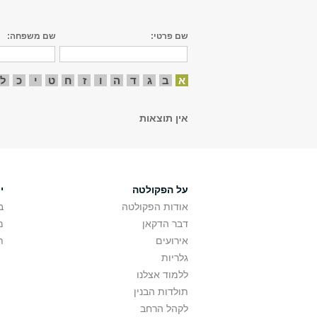
שם פרטי:
שם משפחה:
א
ב
ג
ד
ה
ו
ז
ח
ט
י
כ
ל
אין תוצאות
על הפקולטה
י
אודות הפקולטה
ב
דבר הדקאן
מ
אירועים
ת
גלריות
ללמוד אצלנו
תולדות הבנין
לקהל הרחב