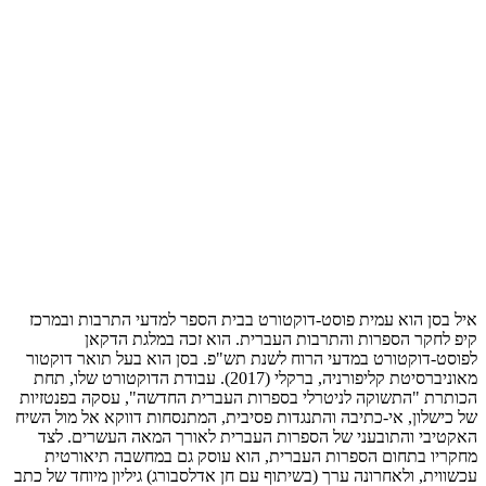
איל בסן הוא עמית פוסט-דוקטורט בבית הספר למדעי התרבות ובמרכז
קיפ לחקר הספרות והתרבות העברית. הוא זכה במלגת הדקאן
לפוסט-דוקטורט במדעי הרוח לשנת תש"פ. בסן הוא בעל תואר דוקטור
מאוניברסיטת קליפורניה, ברקלי (2017). עבודת הדוקטורט שלו, תחת
הכותרת "התשוקה לניטרלי בספרות העברית החדשה", עסקה בפנטזיות
של כישלון, אי-כתיבה והתנגדות פסיבית, המתנסחות דווקא אל מול השיח
האקטיבי והתובעני של הספרות העברית לאורך המאה העשרים. לצד
מחקריו בתחום הספרות העברית, הוא עוסק גם במחשבה תיאורטית
עכשווית, ולאחרונה ערך (בשיתוף עם חן אדלסבורג) גיליון מיוחד של כתב