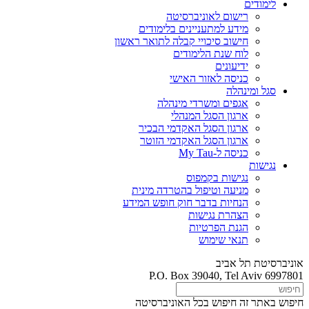
לימודים
רישום לאוניברסיטה
מידע למתעניינים בלימודים
חישוב סיכויי קבלה לתואר ראשון
לוח שנת הלימודים
ידיעונים
כניסה לאזור האישי
סגל ומינהלה
אגפים ומשרדי מינהלה
ארגון הסגל המנהלי
ארגון הסגל האקדמי הבכיר
ארגון הסגל האקדמי הזוטר
כניסה ל-My Tau
נגישות
נגישות בקמפוס
מניעה וטיפול בהטרדה מינית
הנחיות בדבר חוק חופש המידע
הצהרת נגישות
הגנת הפרטיות
תנאי שימוש
אוניברסיטת תל אביב
P.O. Box 39040, Tel Aviv 6997801
חיפוש באתר זה
חיפוש בכל האוניברסיטה