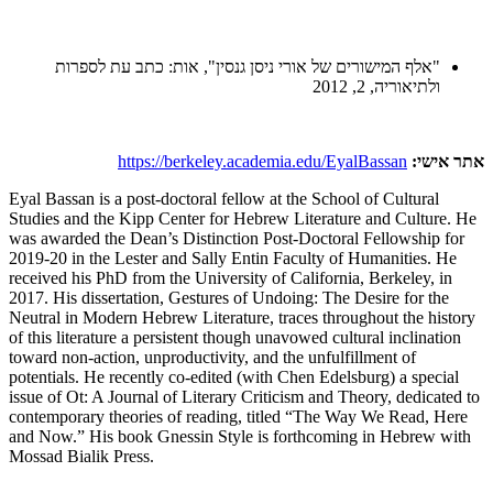
"אלף המישורים של אורי ניסן גנסין", אות: כתב עת לספרות
ולתיאוריה, 2, 2012
אתר אישי:
https://berkeley.academia.edu/EyalBassan
Eyal Bassan is a post-doctoral fellow at the School of Cultural
Studies and the Kipp Center for Hebrew Literature and Culture. He
was awarded the Dean’s Distinction Post-Doctoral Fellowship for
2019-20 in the Lester and Sally Entin Faculty of Humanities. He
received his PhD from the University of California, Berkeley, in
2017. His dissertation, Gestures of Undoing: The Desire for the
Neutral in Modern Hebrew Literature, traces throughout the history
of this literature a persistent though unavowed cultural inclination
toward non-action, unproductivity, and the unfulfillment of
potentials. He recently co-edited (with Chen Edelsburg) a special
issue of Ot: A Journal of Literary Criticism and Theory, dedicated to
contemporary theories of reading, titled “The Way We Read, Here
and Now.” His book Gnessin Style is forthcoming in Hebrew with
Mossad Bialik Press.