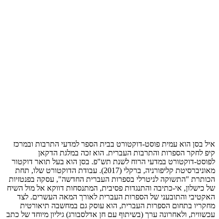
איל בסן הוא עמית פוסט-דוקטורט בבית הספר למדעי התרבות ובמרכז
קיפ לחקר הספרות והתרבות העברית. הוא זכה במלגת הדקאן
לפוסט-דוקטורט במדעי הרוח לשנת תש"פ. בסן הוא בעל תואר דוקטור
מאוניברסיטת קליפורניה, ברקלי (2017). עבודת הדוקטורט שלו, תחת
הכותרת "התשוקה לניטרלי בספרות העברית החדשה", עסקה בפנטזיות
של כישלון, אי-כתיבה והתנגדות פסיבית, המתנסחות דווקא אל מול השיח
האקטיבי והתובעני של הספרות העברית לאורך המאה העשרים. לצד
מחקריו בתחום הספרות העברית, הוא עוסק גם במחשבה תיאורטית
עכשווית, ולאחרונה ערך (בשיתוף עם חן אדלסבורג) גיליון מיוחד של כתב