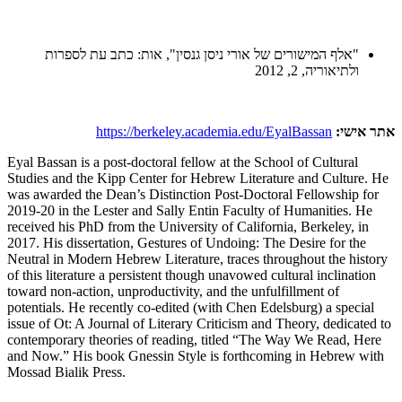
"אלף המישורים של אורי ניסן גנסין", אות: כתב עת לספרות
ולתיאוריה, 2, 2012
אתר אישי:
https://berkeley.academia.edu/EyalBassan
Eyal Bassan is a post-doctoral fellow at the School of Cultural
Studies and the Kipp Center for Hebrew Literature and Culture. He
was awarded the Dean’s Distinction Post-Doctoral Fellowship for
2019-20 in the Lester and Sally Entin Faculty of Humanities. He
received his PhD from the University of California, Berkeley, in
2017. His dissertation, Gestures of Undoing: The Desire for the
Neutral in Modern Hebrew Literature, traces throughout the history
of this literature a persistent though unavowed cultural inclination
toward non-action, unproductivity, and the unfulfillment of
potentials. He recently co-edited (with Chen Edelsburg) a special
issue of Ot: A Journal of Literary Criticism and Theory, dedicated to
contemporary theories of reading, titled “The Way We Read, Here
and Now.” His book Gnessin Style is forthcoming in Hebrew with
Mossad Bialik Press.