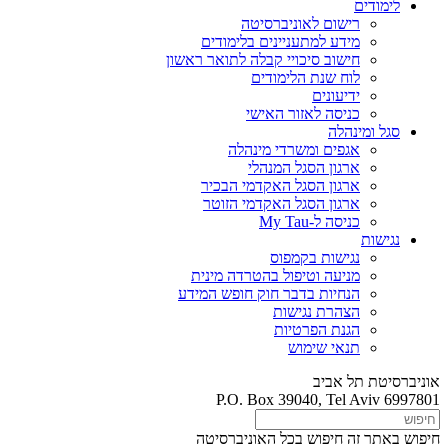
לימודים
רישום לאוניברסיטה
מידע למתעניינים בלימודים
חישוב סיכויי קבלה לתואר ראשון
לוח שנת הלימודים
ידיעונים
כניסה לאזור האישי
סגל ומינהלה
אגפים ומשרדי מינהלה
ארגון הסגל המנהלי
ארגון הסגל האקדמי הבכיר
ארגון הסגל האקדמי הזוטר
כניסה ל-My Tau
נגישות
נגישות בקמפוס
מניעה וטיפול בהטרדה מינית
הנחיות בדבר חוק חופש המידע
הצהרת נגישות
הגנת הפרטיות
תנאי שימוש
אוניברסיטת תל אביב
P.O. Box 39040, Tel Aviv 6997801
חיפוש באתר זה
חיפוש בכל האוניברסיטה