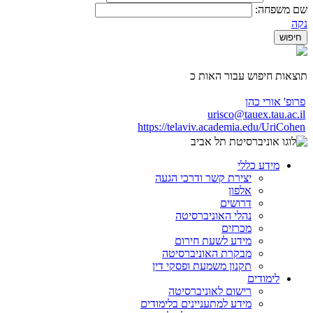
שם משפחה:
נקה
תוצאות חיפוש עבור האות כ
פרופ' אורי כהן
urisco@tauex.tau.ac.il
https://telaviv.academia.edu/UriCohen
מידע כללי
יצירת קשר ודרכי הגעה
אלפון
דרושים
נהלי האוניברסיטה
מכרזים
מידע לשעת חירום
מבקרת האוניברסיטה
תקנון משמעת ופסקי דין
לימודים
רישום לאוניברסיטה
מידע למתעניינים בלימודים