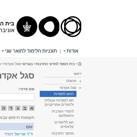
תוכן
תפריט
עליון
ראשי
בית הס
אוניבר
אודות
תוכניות הלימוד לתואר שני
|
הינך נמצא כאן
>
בית הספר למדעי התרבות
>
בוגרים
>
סגל אקדמי
> ס
סגל אקדמ
ראשי
אנשים
סגל אקדמי
שם פרטי:
החוג לספרות
חוג לספרות אנגלית
ולימודים אמריקניים
א
ב
ג
ד
ה
לימודי הערבית
והאסלאם
תוצאות חיפוש עבור
חוג ללימודים
שם
קלאסיים
מחקר התרבות
ד"ר אריאל זינדר