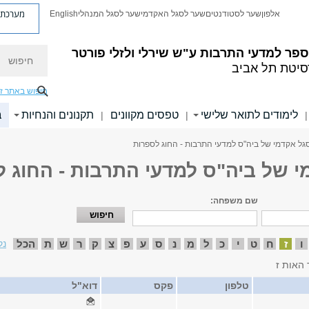
מערכת פ
אלפון
שער לסטודנטים
שער לסגל האקדמי
שער לסגל המנהלי
English
חיפוש
פר למדעי התרבות ע"ש שירלי ולזלי פורטר
סיטת תל אביב
חיפוש באתר ז
לימודים לתואר שלישי
טפסים מקוונים
תקנונים והנחיות
ב
|
|
|
גל אקדמי של ביה"ס למדעי התרבות - החוג לספרות
י של ביה"ס למדעי התרבות - החוג 
שם משפחה:
ו
ז
ח
ט
י
כ
ל
מ
נ
ס
ע
פ
צ
ק
ר
ש
ת
הכל
נק
 האות ז
טלפון
פקס
דוא"ל