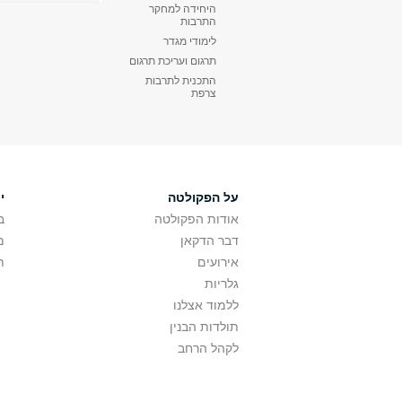
היחידה למחקר
התרבות
לימודי מגדר
תרגום ועריכת תרגום
התכנית לתרבות
צרפת
על הפקולטה
י
אודות הפקולטה
ב
דבר הדקאן
מ
אירועים
ת
גלריות
ללמוד אצלנו
תולדות הבנין
לקהל הרחב