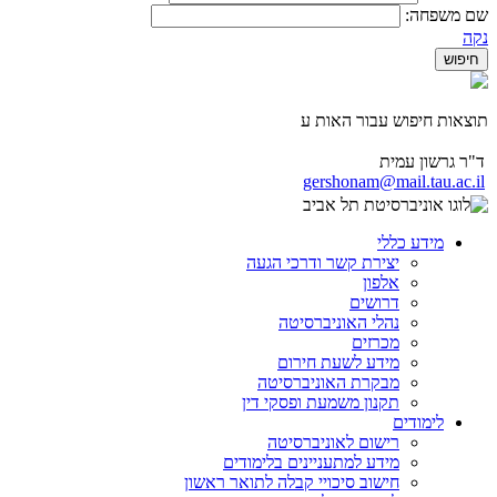
שם משפחה:
נקה
תוצאות חיפוש עבור האות ע
ד"ר גרשון עמית
gershonam@mail.tau.ac.il
מידע כללי
יצירת קשר ודרכי הגעה
אלפון
דרושים
נהלי האוניברסיטה
מכרזים
מידע לשעת חירום
מבקרת האוניברסיטה
תקנון משמעת ופסקי דין
לימודים
רישום לאוניברסיטה
מידע למתעניינים בלימודים
חישוב סיכויי קבלה לתואר ראשון