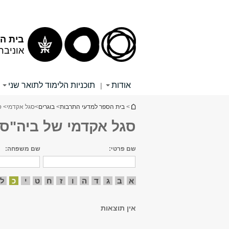
תוכן
תפריט
עליון
ראשי
בית הס
אוניבר
אודות
תוכניות הלימוד לתואר שני
|
הינך נמצא כאן
>
בית הספר למדעי התרבות
>
בוגרים
>
סגל אקדמי
> ס
סגל אקדמי של ביה"ס 
שם פרטי:
שם משפחה:
א
ב
ג
ד
ה
ו
ז
ח
ט
י
כ
ל
אין תוצאות