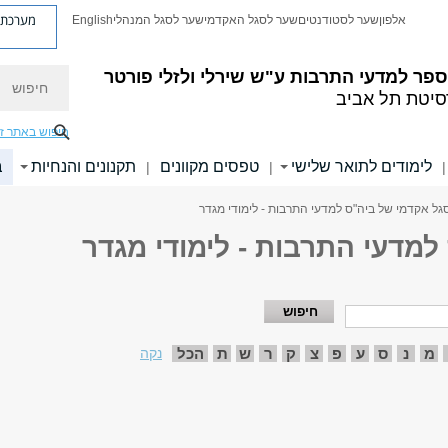
מערכת פ
אלפון
שער לסטודנטים
שער לסגל האקדמי
שער לסגל המנהלי
English
חיפוש
פר למדעי התרבות ע"ש שירלי ולזלי פורטר
סיטת תל אביב
חיפוש באתר ז
לימודים לתואר שלישי
טפסים מקוונים
תקנונים והנחיות
ב
|
|
|
גל אקדמי של ביה"ס למדעי התרבות - לימודי מגדר
למדעי התרבות - לימודי מגדר
מ
נ
ס
ע
פ
צ
ק
ר
ש
ת
הכל
נקה