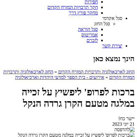
חפירות
חקר תרבויות המזרח הקדום
מחקר פורץ דרך
סגל אקדמי
סגל החוג
סגל הוראה
אמריטוס
לזכרם
יצירת קשר
הינך נמצא כאן
החוג לארכאולוגיה ותרבויות המזרח הקדום
»
החוג לארכאולוגיה ותרבויות
המזרח הקדום
»
אירועים - בית הספר למדעי היהדות וארכיאולוגיה
ברכות לפרופ' ליפשיץ על זכייה
במלגה מטעם הקרן גרדה הנקל
יישר כח!
21 יוני 2023