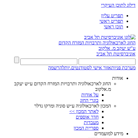
דילוג לתוכן העיקרי
תפריט עליון
תפריט ראשי
תוכן ראשי
החוג לארכאולוגיה ותרבויות המזרח הקדום
ע"ש יעקב מ. אלקוב
אוניברסיטת תל אביב
מערכת פניות
אזור אישי לסטודנטים.יות
להרשמה
אודות
החוג לארכאולוגיה ותרבויות המזרח הקדום ע״ש יעקב
מ.אלקוב
על אודות
בוגרי החוג
המכון לארכאולוגיה ע״ש סוניה ומרקו נדלר
לאתר המכון >>
חדר אוספים
מעבדות
ספריית המכון
מידע למועמדים