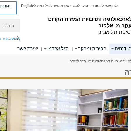
מערכת פ
אלפון
שער לסטודנטים
שער לסגל האקדמי
שער לסגל המנהלי
English
ארכאולוגיה ותרבויות המזרח הקדום
חיפוש
קב מ. אלקוב
סיטת תל אביב
חיפוש באתר ז
טודנטים
חפירות ומחקר
סגל אקדמי
יצירת קשר
|
|
סטודנטים
>
מידע לסטודנטים
> חדר למידה
ה