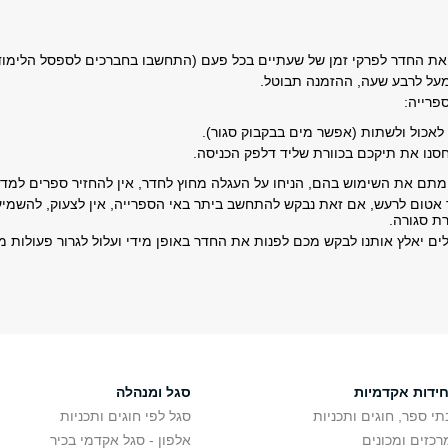
 את החדר לפרקי זמן של שעתיים בכל פעם (התחשבו בחברכים לספסל הלימוד
על לרבע שעה, ההזמנה תבוטל.
פרייה:
לאכול ולשתות (אפשר מים בבקבוק סגור).
סנו את תיקכם בכוורת שליד דלפק הכניסה.
תם את השימוש בהם, הניחו על העגלה מחוץ לחדר, אין להחזיר ספרים למדפ
טום לרעש, אם זאת נבקש להתחשב ביתר באי הספרייה, אין לצעוק, להשמיע 
ת סגורה.
לים יאלץ אותנו לבקש מכם לפנות את החדר באופן מידי ועלול לגרור פעולות 
חידות אקדמיות
סגל ומנהלה
תי ספר, חוגים ותכניות
סגל לפי חוגים ותכניות
רכזים ומכונים
אלפון - סגל אקדמי בכיר