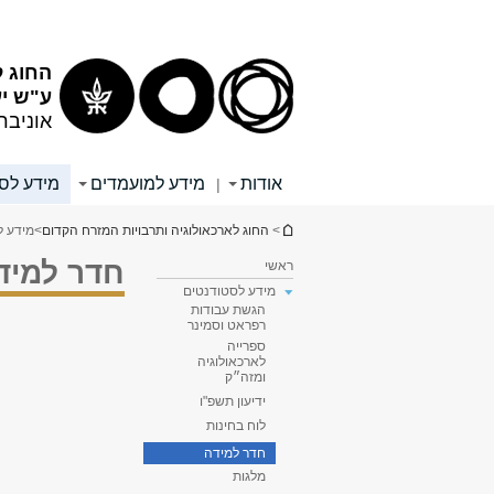
תוכן
תפריט
עליון
ראשי
החוג ל
ע"ש יע
אוניבר
אודות
מידע למועמדים
מידע לס
|
הינך נמצא כאן
>
החוג לארכאולוגיה ותרבויות המזרח הקדום
>
מידע ל
חדר למיד
ראשי
מידע לסטודנטים
הגשת עבודות
רפראט וסמינר
ספרייה
לארכאולוגיה
ומזה״ק
ידיעון תשפ"ו
לוח בחינות
חדר למידה
מלגות