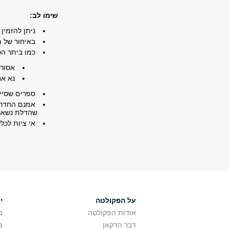
שימו לב:
ניתן להזמין
באיחור של מ
כמו ביתר הס
אסור 
נא אח
ספרים שסיימ
אמנם החדר א
שהדלת נשאר
אי ציות לכל
על הפקולטה
י
אודות הפקולטה
ב
דבר הדקאן
מ