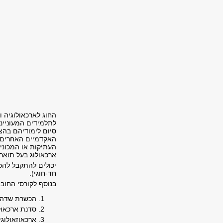
החוג לארכאולוגיה 
לתלמידים המעוניינ
סיום לימודיהם בהצ
האקדמיים האחרים כ
העתיקות או המכוני
ארכאולוג בעל תואר 
יכולים להתקבל להכ
חד-חוגי).
בנוסף לקורסי החוב
הכשרת שדה מת
סדנת ארכאולוג ח
ארכאוזאולוגיה - 2 ש"ס (נלמד במסגרת חובות התואר במסלול חד חוגי/