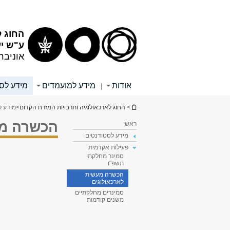
תוכן
תפריט
עליון
ראשי
החוג ל
ע"ש יע
אוניבר
אודות
מידע למועמדים
מידע לס
|
הינך נמצא כאן
>
החוג לארכאולוגיה ותרבויות המזרח הקדום
>
מידע ל
הכשרה מע
ראשי
מידע לסטודנטים
פעילות אקדמית
סמינר מחלקתי
תשפ"ו
הכשרה מעשית
לארכאולוגים
סמינרים מחלקתיים
משנים קודמות