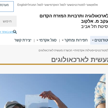
מערכת פ
אלפון
שער לסטודנטים
שער לסגל האקדמי
שער לסגל המנהלי
English
ארכאולוגיה ותרבויות המזרח הקדום
חיפוש
קב מ. אלקוב
סיטת תל אביב
חיפוש באתר ז
טודנטים
חפירות ומחקר
סגל אקדמי
יצירת קשר
|
|
סטודנטים
>
פעילות אקדמית
> הכשרה מעשית לארכאולוגים
שית לארכאולוגים