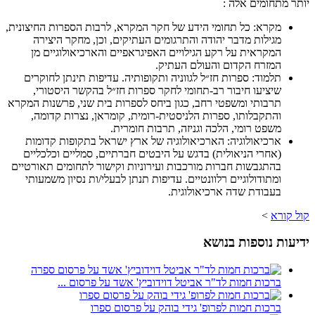
יותר מתחומים אלה :
מקרא: כל תחומי הידע של חקר המקרא, לרבות הספרות החיצונית,
מגילות מדבר יהודה והתרגומים העתיקים, וכן, מחקר היצירה
המקראית על רקע הגילויים האפיגראפיים והארכיאולוגיים מן
המזרח הקדום והעולם העתיק.
תלמוד: ספרות חז״ל לגווניה ותקופותיה. עדיפות תינתן לחוקרים
שיציעו חיבור רב-תחומי לחקר ספרות חז״ל בהקשר היסטורי,
תרבותי ומשפטי רחב, כגון ביחס לספרות בית שני, פרשנות המקרא
והתקבלותו, ספרות הלניסטית-רומית, קומראן, נצרות קדומה,
משפט רומי, הלכה וגניזה, תרבות חומרית.
ארכיאולוגיה: הארכיאולוגיה של ארץ ישראל בתקופות קדומות
(אחרי הניאולית) בדגש על היבטים חברתיים, סמליים וכלכליים
בהתגבשות חברות מורכבות ועירוניות וקישור לתחומים תאורטיים
ומתודולוגיים רלוונטיים. עדיפות תנתן לבעלי/ות נסיון משמעותי
בעבודת שדה ארכיאולוגית.
קול קורא
>
ידיעות נוספות בנושא
ברכות חמות לד"ר אביטל דוידוביץ' אשד על פרסום ...
ברכות חמות לפרופ' גידי בוהק על פרסום ספרו