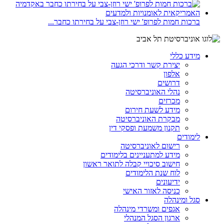
ברכות חמות לפרופ' ישי רוזן-צבי על בחירתו כחבר...
מידע כללי
יצירת קשר ודרכי הגעה
אלפון
דרושים
נהלי האוניברסיטה
מכרזים
מידע לשעת חירום
מבקרת האוניברסיטה
תקנון משמעת ופסקי דין
לימודים
רישום לאוניברסיטה
מידע למתעניינים בלימודים
חישוב סיכויי קבלה לתואר ראשון
לוח שנת הלימודים
ידיעונים
כניסה לאזור האישי
סגל ומינהלה
אגפים ומשרדי מינהלה
ארגון הסגל המנהלי