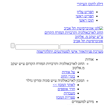
דילוג לתוכן העיקרי
תפריט עליון
תפריט ראשי
תוכן ראשי
החוג לארכאולוגיה ותרבויות המזרח הקדום
ע"ש יעקב מ. אלקוב
אוניברסיטת תל אביב
מערכת פניות
אזור אישי לסטודנטים.יות
להרשמה
אודות
החוג לארכאולוגיה ותרבויות המזרח הקדום ע״ש יעקב
מ.אלקוב
על אודות
בוגרי החוג
המכון לארכאולוגיה ע״ש סוניה ומרקו נדלר
לאתר המכון >>
חדר אוספים
מעבדות
ספריית המכון
מידע למועמדים