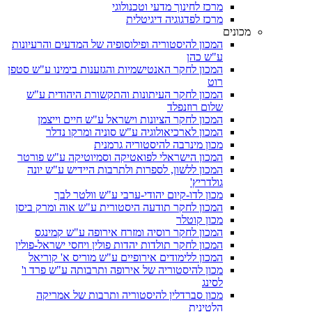
מרכז לחינוך מדעי וטכנולוגי
מרכז לפדגוגיה דיגיטלית
מכונים
המכון להיסטוריה ופילוסופיה של המדעים והרעיונות
ע"ש כהן
המכון לחקר האנטישמיות והגזענות בימינו ע"ש סטפן
רוט
המכון לחקר העיתונות והתקשורת היהודית ע"ש
שלום רוזנפלד
המכון לחקר הציונות וישראל ע"ש חיים וייצמן
המכון לארכיאולוגיה ע"ש סוניה ומרקו נדלר
מכון מינרבה להיסטוריה גרמנית
המכון הישראלי לפואטיקה וסמיוטיקה ע"ש פורטר
המכון ללשון, לספרות ולתרבות היידיש ע"ש יונה
גולדריץ'
מכון לדו-קיום יהודי-ערבי ע"ש וולטר לבך
המכון לחקר תודעה היסטורית ע"ש אוה ומרק ביסן
מכון קוטלר
המכון לחקר רוסיה ומזרח אירופה ע"ש קמינגס
המכון לחקר תולדות יהדות פולין ויחסי ישראל-פולין
המכון ללימודים אירופיים ע"ש מוריס א' קוריאל
מכון להיסטוריה של אירופה ותרבותה ע"ש פרד ו'
לסינג
מכון סברדלין להיסטוריה ותרבות של אמריקה
הלטינית