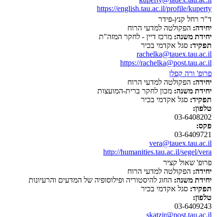
https://english.tau.ac.il/profile/kuperty
ד"ר רחל קנץ-פידר
יחידה:
הפקולטה למדעי הרוח
יחידת משנה:
מרכז דיין - לחקר המזה"ת
תפקיד:
סגל אקדמי בכיר
rachelka@tauex.tau.ac.il
https://rachelka@post.tau.ac.il
פרופ' ורה קפלן
יחידה:
הפקולטה למדעי הרוח
יחידת משנה:
מכון לחקר ברית-המועצות
תפקיד:
סגל אקדמי בכיר
טלפון:
03-6408202
פקס:
03-6409721
vera@tauex.tau.ac.il
http://humanities.tau.ac.il/segel/vera
פרופ' שאול קציר
יחידה:
הפקולטה למדעי הרוח
יחידת משנה:
החוג להיסטוריה ופילוסופיה של המדעים והרעיונות
תפקיד:
סגל אקדמי בכיר
טלפון:
03-6409243
skatzir@post.tau.ac.il