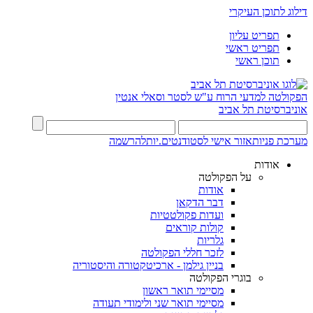
דילוג לתוכן העיקרי
תפריט עליון
תפריט ראשי
תוכן ראשי
הפקולטה למדעי הרוח
ע"ש לסטר וסאלי אנטין
אוניברסיטת תל אביב
מערכת פניות
אזור אישי לסטודנטים.יות
להרשמה
אודות
על הפקולטה
אודות
דבר הדקאן
ועדות פקולטטיות
קולות קוראים
גלריות
לזכר חללי הפקולטה
בניין גילמן - ארכיטקטורה והיסטוריה
בוגרי הפקולטה
מסיימי תואר ראשון
מסיימי תואר שני ולימודי תעודה