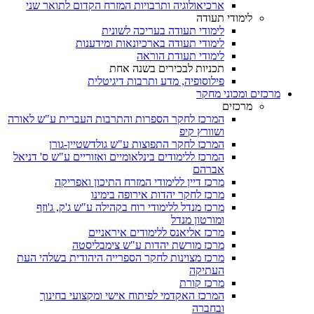
ארכיאולוגיה ותרבויות המזרח הקדום לתואר שני
לימודי תעודה
לימודי תעודה בעריכה לשונית
לימודי תעודה בארכיונאות ומידענות
לימודי תעודת הוראה
תכניות לבכירים בשנה אחת
פילוסופיה, מדע ותרבות דיגיטלית
מרכזים ומכוני מחקר
מרכזים
המרכז לחקר הספרות והתרבות העברית ע"ש לאורה
ושוורץ קיפ
המרכז לחקר התפוצות ע"ש גולדשטיין-גורן
המרכז ללימודים בינלאומיים ואזוריים ע"ש ס' דניאל
אברהם
מרכז דיין ללימודי המזרח התיכון ואפריקה
מרכז לחקר יהדות אירופה בימינו
מרכז מנדל ללימודי רוח בקהילה ע"ש ג'ק, ג'וזף
ומורטון מנדל
מרכז אליאנס ללימודים איראניים
מרכז מורשת יהדות ע"ש צימבליסטה
מרכז מצוינות לחקר הספרייה היהודית בשלהי העת
העתיקה
מרכז קורת
המרכז האקדמי לפיתוח אישי ומקצועי בחינוך
ובחברה