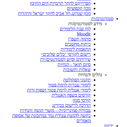
הפרוייקט לחקר תרבויות הים התיכון
מכון קונפוציוס
מכון שנדונג-תל אביב לחקר ישראל והיהדות
סטודנטים/ות
מידע לסטודנטים/ות
לוח שנת הלימודים
Moodle
מתווה תשפ"ו
כיתות מחשבים
התאמות לימודיות
רישום לקורסי ״כלים שלובים״
שירותים וסיוע לסטודנטים/יות
סיום תואר - הנחיות
שאלות ותשובות
נהלים והנחיות
תקנוני הפקולטה
לימודי עברית לרמת פטור
לימודי אנגלית לרמת פטור ושפות זרות
קורסים בשפה האנגלית
קורסי מגוון
הדרכה לרישום בבידינג
עבודות סמינריוניות – מועדי הגשה והנחיות
בקשה להגשת עבודת גמר במתכונת של אסופת
מאמרים
ידיעון