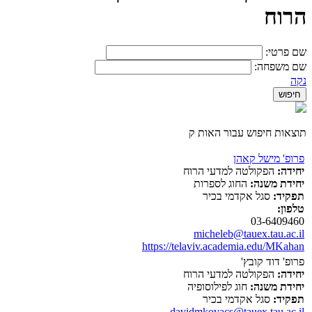
הרוח
שם פרטי:
שם משפחה:
נקה
תוצאות חיפוש עבור האות ק
פרופ' מישל קאהן
יחידה:
הפקולטה למדעי הרוח
יחידת משנה:
החוג לספרות
תפקיד:
סגל אקדמי בכיר
טלפון:
03-6409460
micheleb@tauex.tau.ac.il
https://telaviv.academia.edu/MKahan
פרופ' דוד קובץ'
יחידה:
הפקולטה למדעי הרוח
יחידת משנה:
חוג לפילוסופיה
תפקיד:
סגל אקדמי בכיר
davidmkovacs@tauex.tau.ac.il