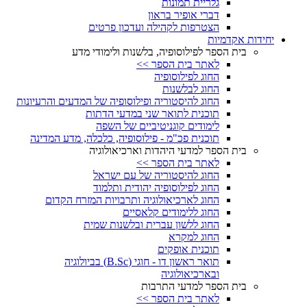
גלריית תמונות
דברי אופיר בראון
הצטרפות לקהילה ועדכון פרטים
יחידות אקדמיות
בית הספר לפילוסופיה, בלשנות ולימודי מדע
לאתר בית הספר >>
החוג לפילוסופיה
החוג לבלשנות
החוג להיסטוריה ופילוסופיה של המדעים והרעיונות
תוכנית לתואר שני במדעי הדתות
לימודים קוגניטיביים של השפה
תוכנית פכ"מ - פילוסופיה, כלכלה, מדע המדינה
בית הספר למדעי היהדות וארכיאולוגיה
לאתר בית הספר >>
החוג להיסטוריה של עם ישראל
החוג לפילוסופיה יהודית ותלמוד
החוג לארכיאולוגיה ותרבויות המזרח הקדום
החוג ללימודים קלאסיים
החוג ללשון עברית ובלשנות שמית
החוג למקרא
תוכנית אופקים
תואר ראשון דו - חוגי (B.Sc) בביולוגיה
ובארכיאולוגיה
בית הספר למדעי התרבות
לאתר בית הספר >>