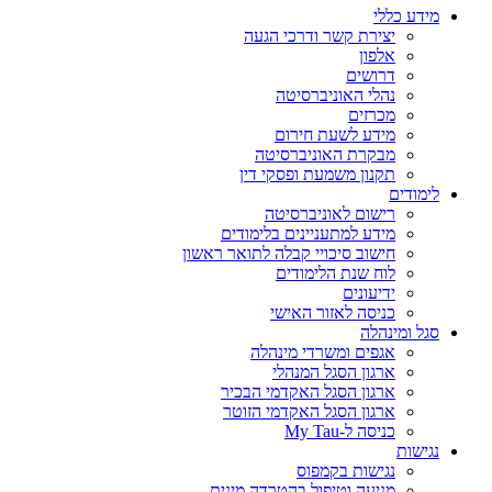
מידע כללי
יצירת קשר ודרכי הגעה
אלפון
דרושים
נהלי האוניברסיטה
מכרזים
מידע לשעת חירום
מבקרת האוניברסיטה
תקנון משמעת ופסקי דין
לימודים
רישום לאוניברסיטה
מידע למתעניינים בלימודים
חישוב סיכויי קבלה לתואר ראשון
לוח שנת הלימודים
ידיעונים
כניסה לאזור האישי
סגל ומינהלה
אגפים ומשרדי מינהלה
ארגון הסגל המנהלי
ארגון הסגל האקדמי הבכיר
ארגון הסגל האקדמי הזוטר
כניסה ל-My Tau
נגישות
נגישות בקמפוס
מניעה וטיפול בהטרדה מינית