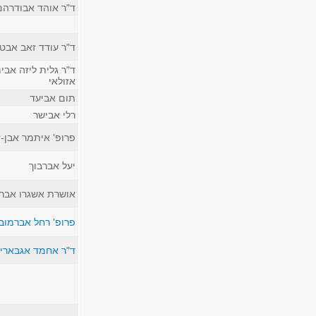
ד"ר אוהד אבודרהם
ד"ר עודד זאב אבט
ד"ר גלית ליזה אבימ
אזולאי
תום אביעד
רלי אבישר
פרופ' איתמר אבן-ז
יעל אברבוך
אושרת אשגרו אבר
פרופ' רחל אברמובי
ד"ר אחמד אגבארי