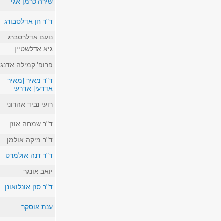
שירה כרמן אגי
ד"ר חן אדלסבורג
נועם אדלרסברג
גיא אדלשטיין
פרופ' קמילה אדנג
ד"ר מאיר [מאיר
אדרעי] אדרעי
רועי נביד אהרוני
ד"ר שמחה אוזן
ד"ר מיקה אולמן
ד"ר דנה אולמרט
יואב אונגר
ד"ר סזן אונלואונן
ענת אוסקר