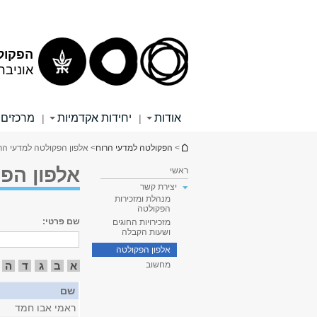
תוכן
תפריט
עליון
ראשי
הפקול
אוניבר
אודות
יחידות אקדמיות
מרכזים 
|
|
הינך נמצא כאן
>
הפקולטה למדעי הרוח
> אלפון הפקולטה למדעי הר
אלפון הפ
ראשי
יצירת קשר
מנהלת ומזכירות
הפקולטה
שם פרטי:
מזכירויות החוגים
ושעות הקבלה
אלפון הפקולטה
א
ב
ג
ד
ה
מחשוב
שם
ראמי אבו חמד