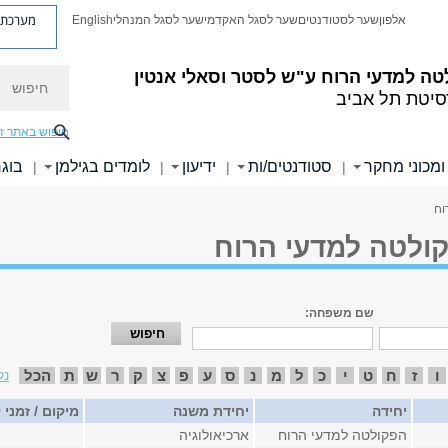
מערכת פ
אלפון
שער לסטודנטים
שער לסגל האקדמי
שער לסגל המנהלי
English
חיפוש
טה למדעי הרוח
ע"ש לסטר וסאלי אנטין
סיטת תל אביב
חיפוש באתר ז
ומכוני מחקר
סטודנטים/ות
ידיעון
לומדים בגילמן
בוגר
|
|
|
|
וח
קולטה למדעי הרוח
שם משפחה:
ו
ז
ח
ט
י
כ
ל
מ
נ
ס
ע
פ
צ
ק
ר
ש
ת
הכל
נק
יחידה
יחידת משנה
מיקום / זמני
הפקולטה למדעי הרוח
ארכיאולוגיה