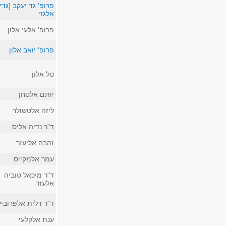
פרופ' גד יעקב [גדי]
אלגזי
פרופ' אלעי אלון
פרופ' יואב אלון
טל אלון
יותם אלטחן
ליזה אלטשולר
ד"ר נדיה אליס
זהבה אליעזר
עמר אלמקייס
ד"ר מיכאל טוביה
אלעזר
ד"ר דלית אלפרוביץ
ענת אלקלעי