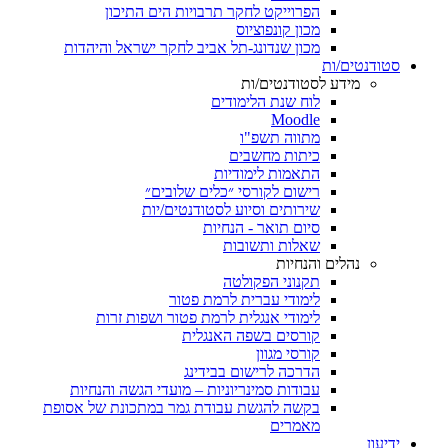
הפרוייקט לחקר תרבויות הים התיכון
מכון קונפוציוס
מכון שנדונג-תל אביב לחקר ישראל והיהדות
סטודנטים/ות
מידע לסטודנטים/ות
לוח שנת הלימודים
Moodle
מתווה תשפ"ו
כיתות מחשבים
התאמות לימודיות
רישום לקורסי ״כלים שלובים״
שירותים וסיוע לסטודנטים/יות
סיום תואר - הנחיות
שאלות ותשובות
נהלים והנחיות
תקנוני הפקולטה
לימודי עברית לרמת פטור
לימודי אנגלית לרמת פטור ושפות זרות
קורסים בשפה האנגלית
קורסי מגוון
הדרכה לרישום בבידינג
עבודות סמינריוניות – מועדי הגשה והנחיות
בקשה להגשת עבודת גמר במתכונת של אסופת
מאמרים
ידיעון