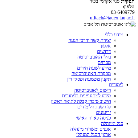
תפקיד:
סגל אקדמי בכיר
טלפון:
03-6409779
uiftach@tauex.tau.ac.il
מידע כללי
יצירת קשר ודרכי הגעה
אלפון
דרושים
נהלי האוניברסיטה
מכרזים
מידע לשעת חירום
מבקרת האוניברסיטה
תקנון משמעת ופסקי דין
לימודים
רישום לאוניברסיטה
מידע למתעניינים בלימודים
חישוב סיכויי קבלה לתואר ראשון
לוח שנת הלימודים
ידיעונים
כניסה לאזור האישי
סגל ומינהלה
אגפים ומשרדי מינהלה
ארגון הסגל המנהלי