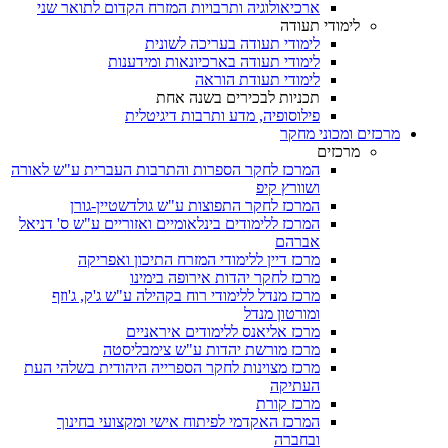
ארכיאולוגיה ותרבויות המזרח הקדום לתואר שני
לימודי תעודה
לימודי תעודה בעריכה לשונית
לימודי תעודה בארכיונאות ומידענות
לימודי תעודת הוראה
תכניות לבכירים בשנה אחת
פילוסופיה, מדע ותרבות דיגיטלית
מרכזים ומכוני מחקר
מרכזים
המרכז לחקר הספרות והתרבות העברית ע"ש לאורה
ושוורץ קיפ
המרכז לחקר התפוצות ע"ש גולדשטיין-גורן
המרכז ללימודים בינלאומיים ואזוריים ע"ש ס' דניאל
אברהם
מרכז דיין ללימודי המזרח התיכון ואפריקה
מרכז לחקר יהדות אירופה בימינו
מרכז מנדל ללימודי רוח בקהילה ע"ש ג'ק, ג'וזף
ומורטון מנדל
מרכז אליאנס ללימודים איראניים
מרכז מורשת יהדות ע"ש צימבליסטה
מרכז מצוינות לחקר הספרייה היהודית בשלהי העת
העתיקה
מרכז קורת
המרכז האקדמי לפיתוח אישי ומקצועי בחינוך
ובחברה