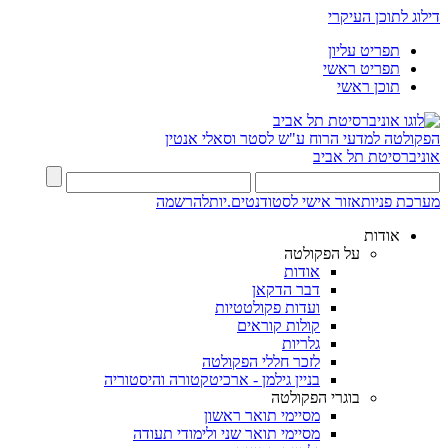
דילוג לתוכן העיקרי
תפריט עליון
תפריט ראשי
תוכן ראשי
הפקולטה למדעי הרוח
ע"ש לסטר וסאלי אנטין
אוניברסיטת תל אביב
מערכת פניות
אזור אישי לסטודנטים.יות
להרשמה
אודות
על הפקולטה
אודות
דבר הדקאן
ועדות פקולטטיות
קולות קוראים
גלריות
לזכר חללי הפקולטה
בניין גילמן - ארכיטקטורה והיסטוריה
בוגרי הפקולטה
מסיימי תואר ראשון
מסיימי תואר שני ולימודי תעודה