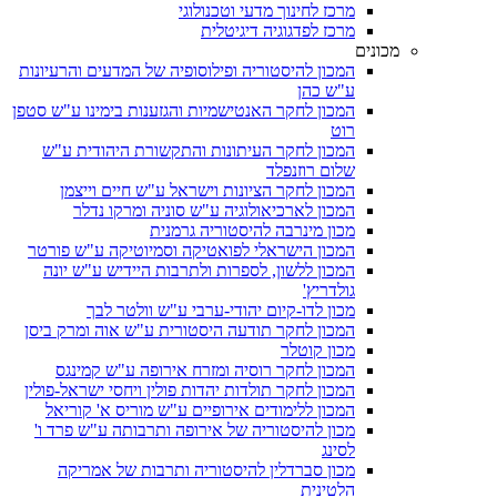
מרכז לחינוך מדעי וטכנולוגי
מרכז לפדגוגיה דיגיטלית
מכונים
המכון להיסטוריה ופילוסופיה של המדעים והרעיונות
ע"ש כהן
המכון לחקר האנטישמיות והגזענות בימינו ע"ש סטפן
רוט
המכון לחקר העיתונות והתקשורת היהודית ע"ש
שלום רוזנפלד
המכון לחקר הציונות וישראל ע"ש חיים וייצמן
המכון לארכיאולוגיה ע"ש סוניה ומרקו נדלר
מכון מינרבה להיסטוריה גרמנית
המכון הישראלי לפואטיקה וסמיוטיקה ע"ש פורטר
המכון ללשון, לספרות ולתרבות היידיש ע"ש יונה
גולדריץ'
מכון לדו-קיום יהודי-ערבי ע"ש וולטר לבך
המכון לחקר תודעה היסטורית ע"ש אוה ומרק ביסן
מכון קוטלר
המכון לחקר רוסיה ומזרח אירופה ע"ש קמינגס
המכון לחקר תולדות יהדות פולין ויחסי ישראל-פולין
המכון ללימודים אירופיים ע"ש מוריס א' קוריאל
מכון להיסטוריה של אירופה ותרבותה ע"ש פרד ו'
לסינג
מכון סברדלין להיסטוריה ותרבות של אמריקה
הלטינית