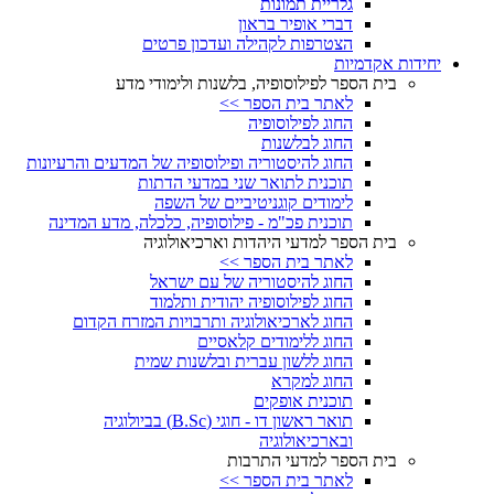
גלריית תמונות
דברי אופיר בראון
הצטרפות לקהילה ועדכון פרטים
יחידות אקדמיות
בית הספר לפילוסופיה, בלשנות ולימודי מדע
לאתר בית הספר >>
החוג לפילוסופיה
החוג לבלשנות
החוג להיסטוריה ופילוסופיה של המדעים והרעיונות
תוכנית לתואר שני במדעי הדתות
לימודים קוגניטיביים של השפה
תוכנית פכ"מ - פילוסופיה, כלכלה, מדע המדינה
בית הספר למדעי היהדות וארכיאולוגיה
לאתר בית הספר >>
החוג להיסטוריה של עם ישראל
החוג לפילוסופיה יהודית ותלמוד
החוג לארכיאולוגיה ותרבויות המזרח הקדום
החוג ללימודים קלאסיים
החוג ללשון עברית ובלשנות שמית
החוג למקרא
תוכנית אופקים
תואר ראשון דו - חוגי (B.Sc) בביולוגיה
ובארכיאולוגיה
בית הספר למדעי התרבות
לאתר בית הספר >>