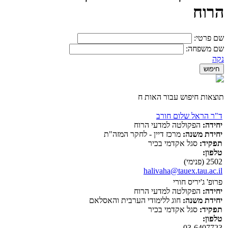
הרוח
שם פרטי:
שם משפחה:
נקה
תוצאות חיפוש עבור האות ח
ד"ר הראל שלום חורב
יחידה:
הפקולטה למדעי הרוח
יחידת משנה:
מרכז דיין - לחקר המזה"ת
תפקיד:
סגל אקדמי בכיר
טלפון:
2502 (פנימי)
halivaha@tauex.tau.ac.il
פרופ' ג'יריס חורי
יחידה:
הפקולטה למדעי הרוח
יחידת משנה:
חוג ללימודי הערבית והאסלאם
תפקיד:
סגל אקדמי בכיר
טלפון:
03-6407723