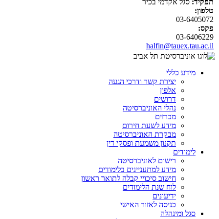
תפקיד:
סגל אקדמי בכיר
טלפון:
03-6405072
פקס:
03-6406229
halfin@tauex.tau.ac.il
מידע כללי
יצירת קשר ודרכי הגעה
אלפון
דרושים
נהלי האוניברסיטה
מכרזים
מידע לשעת חירום
מבקרת האוניברסיטה
תקנון משמעת ופסקי דין
לימודים
רישום לאוניברסיטה
מידע למתעניינים בלימודים
חישוב סיכויי קבלה לתואר ראשון
לוח שנת הלימודים
ידיעונים
כניסה לאזור האישי
סגל ומינהלה