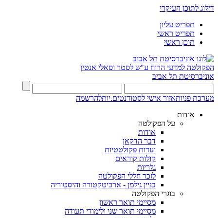
דילוג לתוכן העיקרי
תפריט עליון
תפריט ראשי
תוכן ראשי
הפקולטה למדעי הרוח
ע"ש לסטר וסאלי אנטין
אוניברסיטת תל אביב
מערכת פניות
אזור אישי לסטודנטים.יות
להרשמה
אודות
על הפקולטה
אודות
דבר הדקאן
ועדות פקולטטיות
קולות קוראים
גלריות
לזכר חללי הפקולטה
בניין גילמן - ארכיטקטורה והיסטוריה
בוגרי הפקולטה
מסיימי תואר ראשון
מסיימי תואר שני ולימודי תעודה