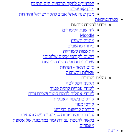
הפרוייקט לחקר תרבויות הים התיכון
מכון קונפוציוס
מכון שנדונג-תל אביב לחקר ישראל והיהדות
סטודנטים/ות
מידע לסטודנטים/ות
לוח שנת הלימודים
Moodle
מתווה תשפ"ו
כיתות מחשבים
התאמות לימודיות
רישום לקורסי ״כלים שלובים״
שירותים וסיוע לסטודנטים/יות
סיום תואר - הנחיות
שאלות ותשובות
נהלים והנחיות
תקנוני הפקולטה
לימודי עברית לרמת פטור
לימודי אנגלית לרמת פטור ושפות זרות
קורסים בשפה האנגלית
קורסי מגוון
הדרכה לרישום בבידינג
עבודות סמינריוניות – מועדי הגשה והנחיות
בקשה להגשת עבודת גמר במתכונת של אסופת
מאמרים
ידיעון