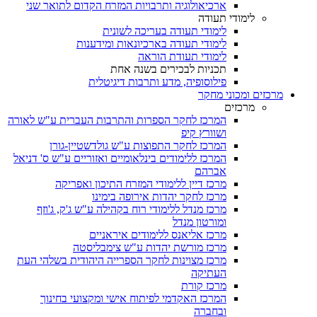
ארכיאולוגיה ותרבויות המזרח הקדום לתואר שני
לימודי תעודה
לימודי תעודה בעריכה לשונית
לימודי תעודה בארכיונאות ומידענות
לימודי תעודת הוראה
תכניות לבכירים בשנה אחת
פילוסופיה, מדע ותרבות דיגיטלית
מרכזים ומכוני מחקר
מרכזים
המרכז לחקר הספרות והתרבות העברית ע"ש לאורה
ושוורץ קיפ
המרכז לחקר התפוצות ע"ש גולדשטיין-גורן
המרכז ללימודים בינלאומיים ואזוריים ע"ש ס' דניאל
אברהם
מרכז דיין ללימודי המזרח התיכון ואפריקה
מרכז לחקר יהדות אירופה בימינו
מרכז מנדל ללימודי רוח בקהילה ע"ש ג'ק, ג'וזף
ומורטון מנדל
מרכז אליאנס ללימודים איראניים
מרכז מורשת יהדות ע"ש צימבליסטה
מרכז מצוינות לחקר הספרייה היהודית בשלהי העת
העתיקה
מרכז קורת
המרכז האקדמי לפיתוח אישי ומקצועי בחינוך
ובחברה