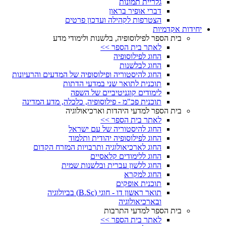
גלריית תמונות
דברי אופיר בראון
הצטרפות לקהילה ועדכון פרטים
יחידות אקדמיות
בית הספר לפילוסופיה, בלשנות ולימודי מדע
לאתר בית הספר >>
החוג לפילוסופיה
החוג לבלשנות
החוג להיסטוריה ופילוסופיה של המדעים והרעיונות
תוכנית לתואר שני במדעי הדתות
לימודים קוגניטיביים של השפה
תוכנית פכ"מ - פילוסופיה, כלכלה, מדע המדינה
בית הספר למדעי היהדות וארכיאולוגיה
לאתר בית הספר >>
החוג להיסטוריה של עם ישראל
החוג לפילוסופיה יהודית ותלמוד
החוג לארכיאולוגיה ותרבויות המזרח הקדום
החוג ללימודים קלאסיים
החוג ללשון עברית ובלשנות שמית
החוג למקרא
תוכנית אופקים
תואר ראשון דו - חוגי (B.Sc) בביולוגיה
ובארכיאולוגיה
בית הספר למדעי התרבות
לאתר בית הספר >>