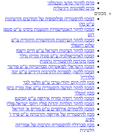
מרכז לחינוך מדעי וטכנולוגי
מרכז לפדגוגיה דיגיטלית
מכונים
המכון להיסטוריה ופילוסופיה של המדעים והרעיונות
ע"ש כהן
המכון לחקר האנטישמיות והגזענות בימינו ע"ש סטפן
רוט
המכון לחקר העיתונות והתקשורת היהודית ע"ש
שלום רוזנפלד
המכון לחקר הציונות וישראל ע"ש חיים וייצמן
המכון לארכיאולוגיה ע"ש סוניה ומרקו נדלר
מכון מינרבה להיסטוריה גרמנית
המכון הישראלי לפואטיקה וסמיוטיקה ע"ש פורטר
המכון ללשון, לספרות ולתרבות היידיש ע"ש יונה
גולדריץ'
מכון לדו-קיום יהודי-ערבי ע"ש וולטר לבך
המכון לחקר תודעה היסטורית ע"ש אוה ומרק ביסן
מכון קוטלר
המכון לחקר רוסיה ומזרח אירופה ע"ש קמינגס
המכון לחקר תולדות יהדות פולין ויחסי ישראל-פולין
המכון ללימודים אירופיים ע"ש מוריס א' קוריאל
מכון להיסטוריה של אירופה ותרבותה ע"ש פרד ו'
לסינג
מכון סברדלין להיסטוריה ותרבות של אמריקה
הלטינית