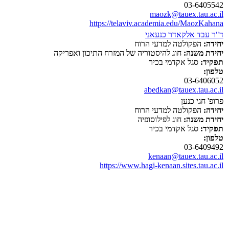
03-6405542
maozk@tauex.tau.ac.il
https://telaviv.academia.edu/MaozKahana
ד"ר עבד אלקאדר כנעאני
יחידה:
הפקולטה למדעי הרוח
יחידת משנה:
חוג להיסטוריה של המזרח התיכון ואפריקה
תפקיד:
סגל אקדמי בכיר
טלפון:
03-6406052
abedkan@tauex.tau.ac.il
פרופ' חגי כנען
יחידה:
הפקולטה למדעי הרוח
יחידת משנה:
חוג לפילוסופיה
תפקיד:
סגל אקדמי בכיר
טלפון:
03-6409492
kenaan@tauex.tau.ac.il
https://www.hagi-kenaan.sites.tau.ac.il
מידע כללי
יצירת קשר ודרכי הגעה
אלפון
דרושים