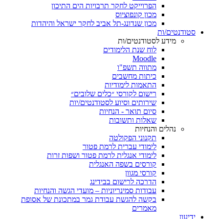
הפרוייקט לחקר תרבויות הים התיכון
מכון קונפוציוס
מכון שנדונג-תל אביב לחקר ישראל והיהדות
סטודנטים/ות
מידע לסטודנטים/ות
לוח שנת הלימודים
Moodle
מתווה תשפ"ו
כיתות מחשבים
התאמות לימודיות
רישום לקורסי ״כלים שלובים״
שירותים וסיוע לסטודנטים/יות
סיום תואר - הנחיות
שאלות ותשובות
נהלים והנחיות
תקנוני הפקולטה
לימודי עברית לרמת פטור
לימודי אנגלית לרמת פטור ושפות זרות
קורסים בשפה האנגלית
קורסי מגוון
הדרכה לרישום בבידינג
עבודות סמינריוניות – מועדי הגשה והנחיות
בקשה להגשת עבודת גמר במתכונת של אסופת
מאמרים
ידיעון