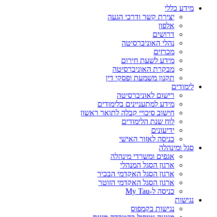
נהלי האוניברסיטה
מכרזים
מידע לשעת חירום
מבקרת האוניברסיטה
תקנון משמעת ופסקי דין
לימודים
רישום לאוניברסיטה
מידע למתעניינים בלימודים
חישוב סיכויי קבלה לתואר ראשון
לוח שנת הלימודים
ידיעונים
כניסה לאזור האישי
סגל ומינהלה
אגפים ומשרדי מינהלה
ארגון הסגל המנהלי
ארגון הסגל האקדמי הבכיר
ארגון הסגל האקדמי הזוטר
כניסה ל-My Tau
נגישות
נגישות בקמפוס
מניעה וטיפול בהטרדה מינית
הנחיות בדבר חוק חופש המידע
הצהרת נגישות
הגנת הפרטיות
תנאי שימוש