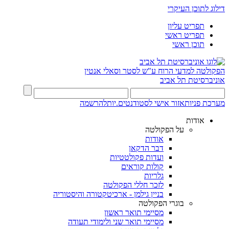
דילוג לתוכן העיקרי
תפריט עליון
תפריט ראשי
תוכן ראשי
הפקולטה למדעי הרוח
ע"ש לסטר וסאלי אנטין
אוניברסיטת תל אביב
מערכת פניות
אזור אישי לסטודנטים.יות
להרשמה
אודות
על הפקולטה
אודות
דבר הדקאן
ועדות פקולטטיות
קולות קוראים
גלריות
לזכר חללי הפקולטה
בניין גילמן - ארכיטקטורה והיסטוריה
בוגרי הפקולטה
מסיימי תואר ראשון
מסיימי תואר שני ולימודי תעודה