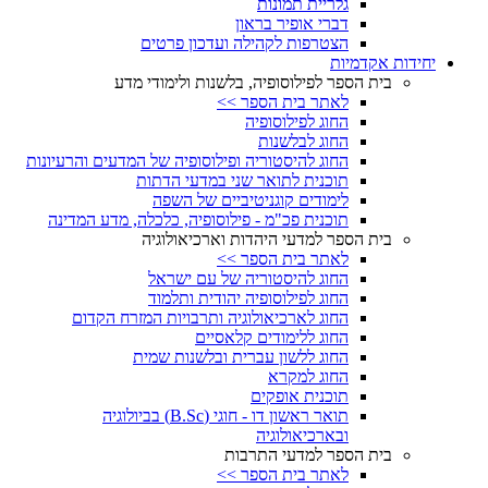
גלריית תמונות
דברי אופיר בראון
הצטרפות לקהילה ועדכון פרטים
יחידות אקדמיות
בית הספר לפילוסופיה, בלשנות ולימודי מדע
לאתר בית הספר >>
החוג לפילוסופיה
החוג לבלשנות
החוג להיסטוריה ופילוסופיה של המדעים והרעיונות
תוכנית לתואר שני במדעי הדתות
לימודים קוגניטיביים של השפה
תוכנית פכ"מ - פילוסופיה, כלכלה, מדע המדינה
בית הספר למדעי היהדות וארכיאולוגיה
לאתר בית הספר >>
החוג להיסטוריה של עם ישראל
החוג לפילוסופיה יהודית ותלמוד
החוג לארכיאולוגיה ותרבויות המזרח הקדום
החוג ללימודים קלאסיים
החוג ללשון עברית ובלשנות שמית
החוג למקרא
תוכנית אופקים
תואר ראשון דו - חוגי (B.Sc) בביולוגיה
ובארכיאולוגיה
בית הספר למדעי התרבות
לאתר בית הספר >>