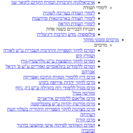
ארכיאולוגיה ותרבויות המזרח הקדום לתואר שני
לימודי תעודה
לימודי תעודה בעריכה לשונית
לימודי תעודה בארכיונאות ומידענות
לימודי תעודת הוראה
תכניות לבכירים בשנה אחת
פילוסופיה, מדע ותרבות דיגיטלית
מרכזים ומכוני מחקר
מרכזים
המרכז לחקר הספרות והתרבות העברית ע"ש לאורה
ושוורץ קיפ
המרכז לחקר התפוצות ע"ש גולדשטיין-גורן
המרכז ללימודים בינלאומיים ואזוריים ע"ש ס' דניאל
אברהם
מרכז דיין ללימודי המזרח התיכון ואפריקה
מרכז לחקר יהדות אירופה בימינו
מרכז מנדל ללימודי רוח בקהילה ע"ש ג'ק, ג'וזף
ומורטון מנדל
מרכז אליאנס ללימודים איראניים
מרכז מורשת יהדות ע"ש צימבליסטה
מרכז מצוינות לחקר הספרייה היהודית בשלהי העת
העתיקה
מרכז קורת
המרכז האקדמי לפיתוח אישי ומקצועי בחינוך
ובחברה