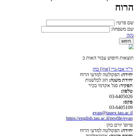
הרוח
שם פרטי:
שם משפחה:
נקה
תוצאות חיפוש עבור האות כ
ד"ר אבן-גרי [אוון] כהן
יחידה:
הפקולטה למדעי הרוח
יחידת משנה:
חוג לבלשנות
תפקיד:
סגל אקדמי בכיר
טלפון:
03-6405026
פקס:
03-6405109
evan@tauex.tau.ac.il
https://english.tau.ac.il/profile/evan
פרופ' יורם כהן
יחידה:
הפקולטה למדעי הרוח
יחידת משנה:
ארכיאולוגיה