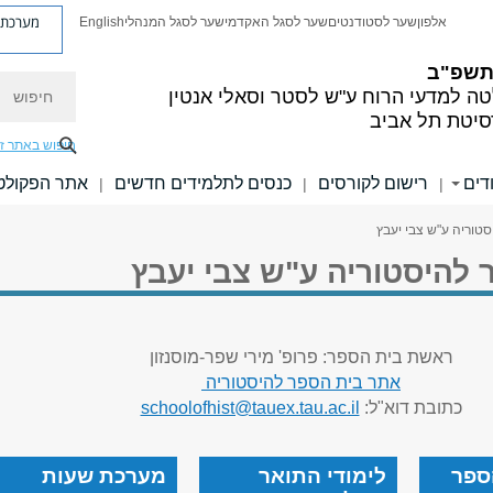
מערכת פ
אלפון
שער לסטודנטים
שער לסגל האקדמי
שער לסגל המנהלי
English
 תשפ"ב
חיפוש
ה למדעי הרוח
ע"ש לסטר וסאלי אנטין
סיטת תל אביב
חיפוש באתר ז
דים
רישום לקורסים
כנסים לתלמידים חדשים
אתר הפקולט
|
|
|
טוריה ע"ש צבי יעבץ
 להיסטוריה ע"ש צבי יעבץ
ראשת בית הספר: פרופ' מירי שפר-מוסנזון
אתר בית הספר להיסטוריה
כתובת דוא"ל:
schoolofhist@tauex.tau.ac.il
ספר
לימודי התואר
מערכת שעות