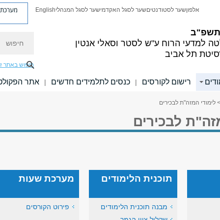
מערכת פ
אלפון
שער לסטודנטים
שער לסגל האקדמי
שער לסגל המנהלי
English
 תשפ"ב
חיפוש
ה למדעי הרוח
ע"ש לסטר וסאלי אנטין
סיטת תל אביב
חיפוש באתר ז
ודים
רישום לקורסים
כנסים לתלמידים חדשים
אתר הפקולט
|
|
 לימודי המזה"ת לבכירים
זה"ת לבכירים
תוכנית הלימודים
מערכת שעות
מבנה תוכנית הלימודים
פירוט הקורסים
שקלול ציון הגמר