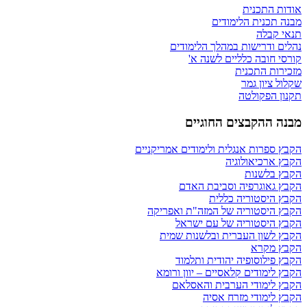
אודות התכנית
מבנה תכנית הלימודים
תנאי קבלה
נהלים ודרישות במהלך הלימודים
קורסי חובה כלליים לשנה א'
מזכירות התכנית
שקלול ציון גמר
תקנון הפקולטה
מבנה ההקבצים החוגיים
הקבץ ספרות אנגלית ולימודים אמריקניים
הקבץ ארכיאולוגיה
הקבץ בלשנות
הקבץ גאוגרפיה וסביבת האדם
הקבץ היסטוריה כללית
הקבץ היסטוריה של המזה"ת ואפריקה
הקבץ היסטוריה של עם ישראל
הקבץ לשון העברית ובלשנות שמית
הקבץ מקרא
הקבץ פילוסופיה יהודית ותלמוד
הקבץ לימודים קלאסיים – יוון ורומא
הקבץ לימודי הערבית והאסלאם
הקבץ לימודי מזרח אסיה