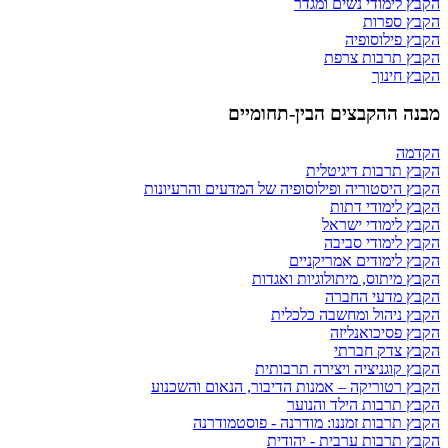
הקבץ לימודי נשים ומגדר
הקבץ ספרות
הקבץ פילוסופיה
הקבץ תרבות צרפת
הקבץ חינוך
מבנה ההקבצים הבין-תחומיים
הקדמה
הקבץ תרבות דיגיטלית
הקבץ היסטוריה ופילוסופיה של המדעים והרעיונות
הקבץ לימודי דתות
הקבץ לימודי ישראל
הקבץ לימודי סביבה
הקבץ לימודים אמריקניים
הקבץ מיתוס, מיתולוגיות ואגדות
הקבץ מדעי החברה
הקבץ ניהול ומחשבה כלכלית
הקבץ פסיכואנליזה
הקבץ צדק חברתי
הקבץ קוגניציה ויצירה תרבותית
הקבץ רטוריקה – אמנות הדיבור, הנאום והשכנוע
הקבץ תרבות הילד והנוער
הקבץ תרבות זמננו: מודרנה - פוסטמודרנה
הקבץ תרבות ערבית - יהודית