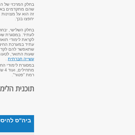
בחלק המרכזי של הת
שהם מתקדמים באופן
זה הוא על מצוינו
יחפצו בכך.
​בחלק השלישי, יבחר
לעתיד. במסגרת שע
לקראת לימודי תואר
עתיד במערכת החינו
שתאפשר להם לקדם פ
שעות התואר, לטעום
עשייה חברתית
.
רמת "פטור".
תוכנית הלימו
ביה"ס להיסט