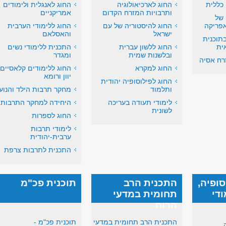
 כללית
החוג לארכיאולוגיה
החוג לאנגלית ולימודים
ותרבויות המזרח הקדום
אמריקניים
 של
אפריקה
החוג להיסטוריה של עם
החוג ללימודי הערבית
ישראל
והאסלאם
תוכנית
ית
החוג ללשון עברית
התכנית ללימודי נשים
ובלשנות שמית
ומגדר
רח אסיה
החוג למקרא
החוג ללימודים קלאסיים 
יוון ורומא
החוג לפילוסופיה יהודית
ותלמוד
מחקר תרבות הילד והנוע
לימודי תעודה בעריכה
היחידה למחקר התרבות
לשונית
החוג לספרות
לימודי תרבות
ערבית-יהודית
התכנית לתרבות צרפת
ופיה,
התכנית הרב
תוכנית פכ"מ
די
תחומית במדעי
הרוח
התכנית הרב תחומית במדעי
תוכנית פכ"מ -