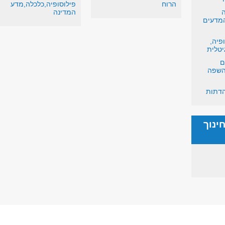
הרוח
פילוסופיה,כלכלה,מדע
ה
המדינה
המדעים
פיה,
יטלית
ם
 השפה
הדתות
ינוך