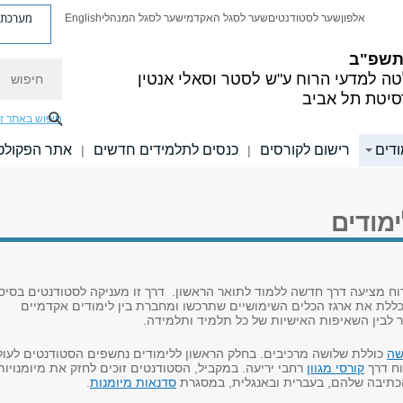
מערכת פ
אלפון
שער לסטודנטים
שער לסגל האקדמי
שער לסגל המנהלי
English
 תשפ"ב
חיפוש
ה למדעי הרוח
ע"ש לסטר וסאלי אנטין
סיטת תל אביב
חיפוש באתר ז
ודים
רישום לקורסים
כנסים לתלמידים חדשים
אתר הפקולט
|
|
ימודים
ח מציעה דרך חדשה ללמוד לתואר הראשון. דרך זו מעניקה לסטודנטים בסיס
שכללת את ארגז הכלים השימושיים שתרכשו ומחברת בין לימודים אקדמיים
 לבין השאיפות האישיות של כל תלמיד ותלמידה.
שה
כוללת שלושה מרכיבים. בחלק הראשון ללימודים נחשפים הסטודנטים לעו
וח דרך
קורסי מגוון
רחבי יריעה. במקביל, הסטודנטים זוכים לחזק את מיומנויות
כתיבה שלהם, בעברית ובאנגלית, במסגרת
סדנאות מיומנות
.