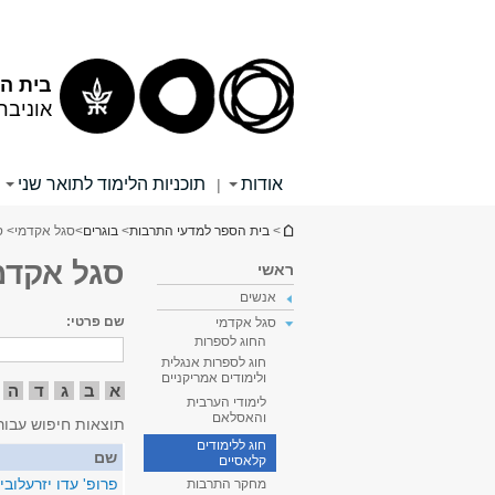
תוכן
תפריט
עליון
ראשי
בית הס
אוניבר
אודות
תוכניות הלימוד לתואר שני
|
הינך נמצא כאן
>
בית הספר למדעי התרבות
>
בוגרים
>
סגל אקדמי
> ס
סגל אקדמ
ראשי
אנשים
שם פרטי:
סגל אקדמי
החוג לספרות
חוג לספרות אנגלית
ולימודים אמריקניים
א
ב
ג
ד
ה
לימודי הערבית
והאסלאם
תוצאות חיפוש עבור
חוג ללימודים
שם
קלאסיים
פרופ' עדו יזרעלובי
מחקר התרבות