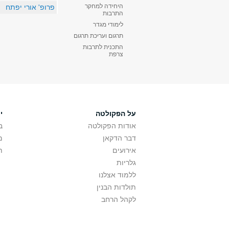
היחידה למחקר
פרופ' אורי יפתח
התרבות
לימודי מגדר
תרגום ועריכת תרגום
התכנית לתרבות
צרפת
על הפקולטה
י
אודות הפקולטה
ב
דבר הדקאן
מ
אירועים
ת
גלריות
ללמוד אצלנו
תולדות הבנין
לקהל הרחב