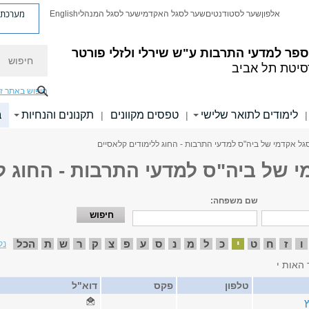
מערכת פ
אלפון
שער לסטודנטים
שער לסגל האקדמי
שער לסגל המנהלי
English
חיפוש
פר למדעי התרבות ע"ש שירלי ולזלי פורטר
סיטת תל אביב
חיפוש באתר ז
לימודים לתואר שלישי
טפסים מקוונים
תקנונים והנחיות
ב
|
|
|
גל אקדמי של ביה"ס למדעי התרבות - החוג ללימודים קלאסיים
י של ביה"ס למדעי התרבות - החוג ל
שם משפחה:
ו
ז
ח
ט
י
כ
ל
מ
נ
ס
ע
פ
צ
ק
ר
ש
ת
הכל
נק
 האות י
טלפון
פקס
דוא"ל
ץ