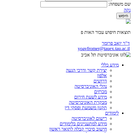
שם משפחה:
נקה
תוצאות חיפוש עבור האות פ
ד"ר יואב פרומר
yoavfromer@tauex.tau.ac.il
מידע כללי
יצירת קשר ודרכי הגעה
אלפון
דרושים
נהלי האוניברסיטה
מכרזים
מידע לשעת חירום
מבקרת האוניברסיטה
תקנון משמעת ופסקי דין
לימודים
רישום לאוניברסיטה
מידע למתעניינים בלימודים
חישוב סיכויי קבלה לתואר ראשון