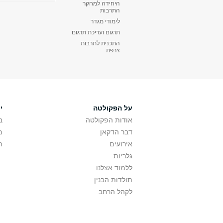
היחידה למחקר
התרבות
לימודי מגדר
תרגום ועריכת תרגום
התכנית לתרבות
צרפת
על הפקולטה
י
אודות הפקולטה
ב
דבר הדקאן
מ
אירועים
ת
גלריות
ללמוד אצלנו
תולדות הבנין
לקהל הרחב