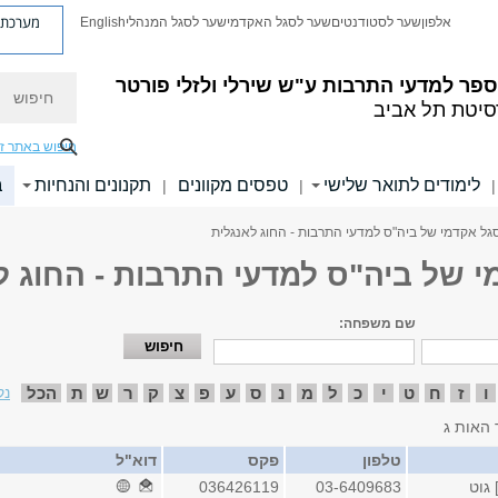
מערכת פ
אלפון
שער לסטודנטים
שער לסגל האקדמי
שער לסגל המנהלי
English
חיפוש
פר למדעי התרבות ע"ש שירלי ולזלי פורטר
סיטת תל אביב
חיפוש באתר ז
לימודים לתואר שלישי
טפסים מקוונים
תקנונים והנחיות
ב
|
|
|
גל אקדמי של ביה"ס למדעי התרבות - החוג לאנגלית
י של ביה"ס למדעי התרבות - החוג ל
שם משפחה:
ו
ז
ח
ט
י
כ
ל
מ
נ
ס
ע
פ
צ
ק
ר
ש
ת
הכל
נק
 האות ג
טלפון
פקס
דוא"ל
 גוט
03-6409683
036426119