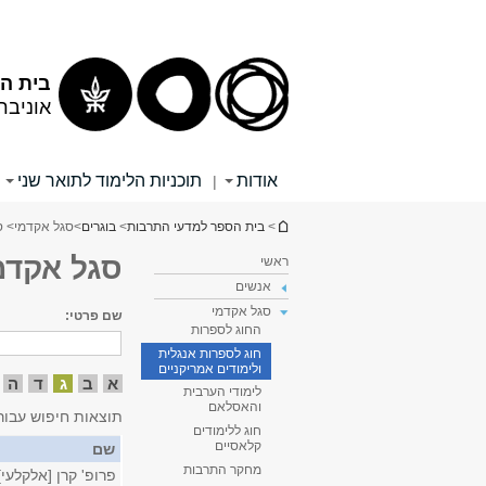
תוכן
תפריט
עליון
ראשי
בית הס
אוניבר
אודות
תוכניות הלימוד לתואר שני
|
הינך נמצא כאן
>
בית הספר למדעי התרבות
>
בוגרים
>
סגל אקדמי
> ס
סגל אקדמ
ראשי
אנשים
סגל אקדמי
שם פרטי:
החוג לספרות
חוג לספרות אנגלית
ולימודים אמריקניים
א
ב
ג
ד
ה
לימודי הערבית
והאסלאם
תוצאות חיפוש עבור
חוג ללימודים
קלאסיים
שם
מחקר התרבות
פרופ' קרן [אלקלעי]