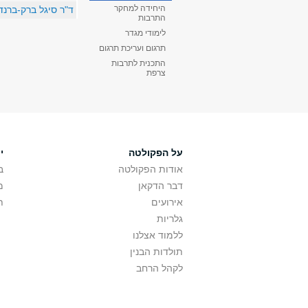
היחידה למחקר
ד"ר סיגל ברק-ברנד
התרבות
לימודי מגדר
תרגום ועריכת תרגום
התכנית לתרבות
צרפת
על הפקולטה
י
אודות הפקולטה
ב
דבר הדקאן
מ
אירועים
ת
גלריות
ללמוד אצלנו
תולדות הבנין
לקהל הרחב