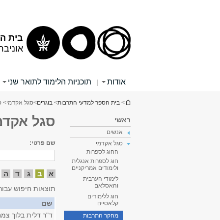
תוכן
תפריט
עליון
ראשי
בית הס
אוניבר
אודות
תוכניות הלימוד לתואר שני
|
הינך נמצא כאן
>
בית הספר למדעי התרבות
>
בוגרים
>
סגל אקדמי
> ס
סגל אקדמ
ראשי
אנשים
שם פרטי:
סגל אקדמי
החוג לספרות
חוג לספרות אנגלית
ולימודים אמריקניים
א
ב
ג
ד
ה
לימודי הערבית
והאסלאם
תוצאות חיפוש עבור
חוג ללימודים
שם
קלאסיים
ד"ר דלית בלוך צמ
מחקר התרבות