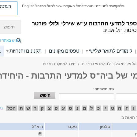
מערכת פ
אלפון
שער לסטודנטים
שער לסגל האקדמי
שער לסגל המנהלי
English
חיפוש
פר למדעי התרבות ע"ש שירלי ולזלי פורטר
סיטת תל אביב
חיפוש באתר ז
לימודים לתואר שלישי
טפסים מקוונים
תקנונים והנחיות
ב
|
|
|
גל אקדמי של ביה"ס למדעי התרבות - היחידה למחקר התרבות
י של ביה"ס למדעי התרבות - היחיד
שם משפחה:
ו
ז
ח
ט
י
כ
ל
מ
נ
ס
ע
פ
צ
ק
ר
ש
ת
הכל
נק
 האות ב
טלפון
פקס
דוא"ל
ח